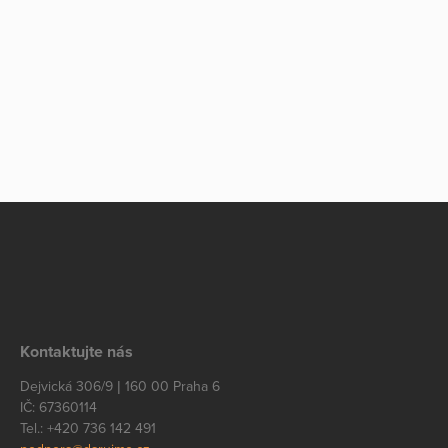
Kontaktujte nás
Dejvická 306/9 | 160 00 Praha 6
IČ: 67360114
Tel.: +420 736 142 491