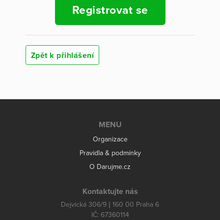
Registrovat se
Zpět k přihlášení
MENU
Organizace
Pravidla & podmínky
O Darujme.cz
Kontaktujte nás
Dejvická 306/9 | 160 00 Praha 6
IČ: 67360114