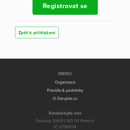
Registrovat se
Zpět k přihlášení
MENU
Organizace
Pravidla & podmínky
O Darujme.cz
Kontaktujte nás
Dejvická 306/9 | 160 00 Praha 6
IČ: 67360114