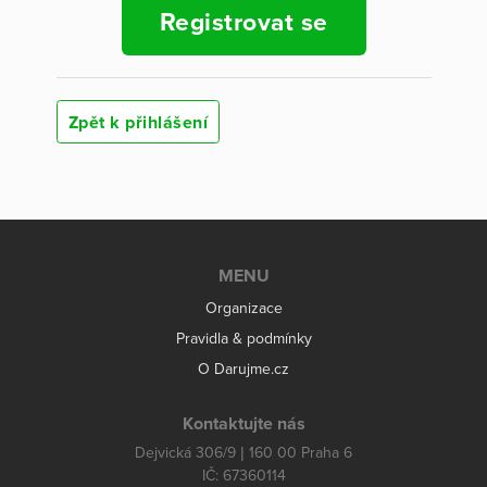
Registrovat se
Zpět k přihlášení
MENU
Organizace
Pravidla & podmínky
O Darujme.cz
Kontaktujte nás
Dejvická 306/9 | 160 00 Praha 6
IČ: 67360114