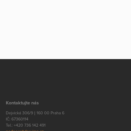
Kontaktujte nás
Dejvická 306/9 | 160 00 Praha 6
IČ: 67360114
Tel.: +420 736 142 491