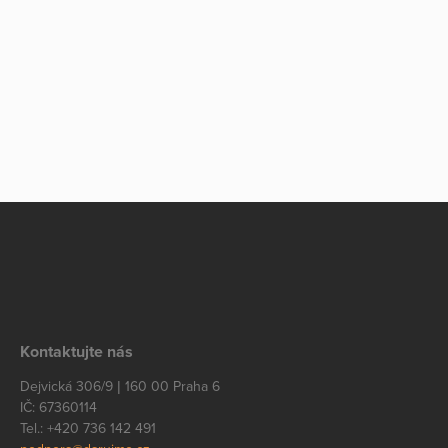
Kontaktujte nás
Dejvická 306/9 | 160 00 Praha 6
IČ: 67360114
Tel.: +420 736 142 491