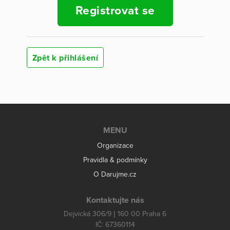
Registrovat se
Zpět k přihlášení
MENU
Organizace
Pravidla & podmínky
O Darujme.cz
Kontaktujte nás
Dejvická 306/9 | 160 00 Praha 6
IČ: 67360114