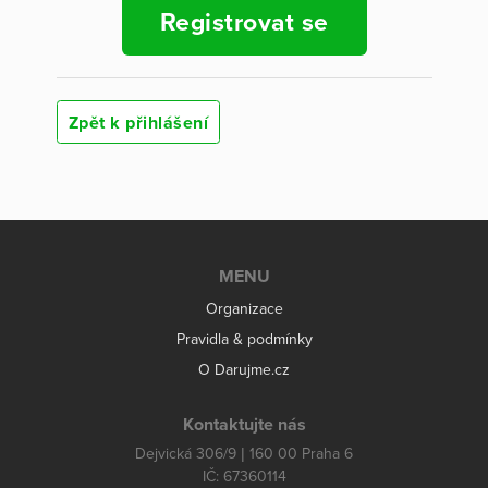
Registrovat se
Zpět k přihlášení
MENU
Organizace
Pravidla & podmínky
O Darujme.cz
Kontaktujte nás
Dejvická 306/9 | 160 00 Praha 6
IČ: 67360114