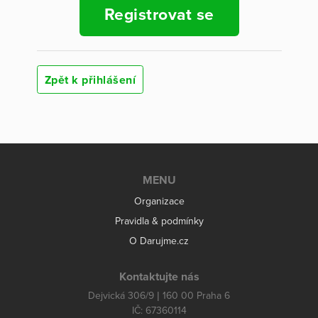
Registrovat se
Zpět k přihlášení
MENU
Organizace
Pravidla & podmínky
O Darujme.cz
Kontaktujte nás
Dejvická 306/9 | 160 00 Praha 6
IČ: 67360114