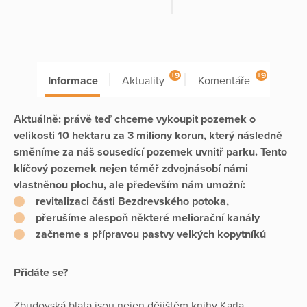
+9
+9
Informace
Aktuality
Komentáře
Aktuálně: právě teď chceme vykoupit pozemek o
velikosti 10 hektaru za 3 miliony korun, který následně
směníme za náš sousedící pozemek uvnitř parku. Tento
klíčový pozemek nejen téměř zdvojnásobí námi
vlastněnou plochu, ale především nám umožní:
revitalizaci části Bezdrevského potoka,
přerušíme alespoň některé meliorační kanály
začneme s přípravou pastvy velkých kopytníků
Přidáte se?
Zbudovská blata jsou nejen dějištěm knihy Karla