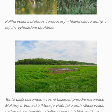
Koliha velká a břehouš černoocasý – hlavní cílové druhy, v
jejichž vyhnízdění doufáme.
Tento další pozemek, v těsné blízkosti přírodní rezervace
Mokřiny u Vomáčků (která je vidět jako pruh rákosí vzadu
na fotce), zachovalém zbytku původních blat, je již ve