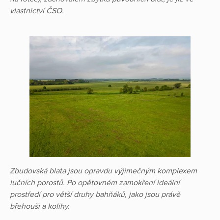
vlastnictví ČSO.
Zbudovská blata jsou opravdu výjimečným komplexem
lučních porostů. Po opětovném zamokření ideální
prostředí pro větší druhy bahňáků, jako jsou právě
břehouši a kolihy.