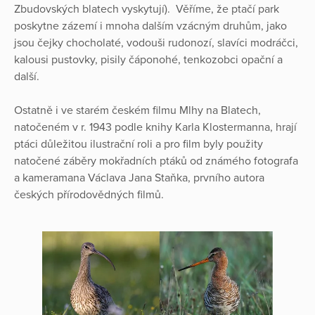
Zbudovských blatech vyskytují). Věříme, že ptačí park
poskytne zázemí i mnoha dalším vzácným druhům, jako
jsou čejky chocholaté, vodouši rudonozí, slavíci modráčci,
kalousi pustovky, pisily čáponohé, tenkozobci opační a
další.
Ostatně i ve starém českém filmu Mlhy na Blatech,
natočeném v r. 1943 podle knihy Karla Klostermanna, hrají
ptáci důležitou ilustrační roli a pro film byly použity
natočené záběry mokřadních ptáků od známého fotografa
a kameramana Václava Jana Staňka, prvního autora
českých přírodovědných filmů.