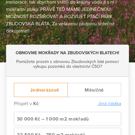
meliorace, tak abychom vrátili do krajiny vodu a s ní i
mokřadní ptáky. PRÁVĚ TEĎ MÁME JEDINEČNOU
MOŽNOST ROZŠIŘOVAT A ROZVÍJET PTAČÍ PARK
ZBUDOVSKÁ BLATA. Za veškerou podporu srdečně
děkujeme!!
OBNOVME MOKŘADY NA ZBUDOVSKÝCH BLATECH!
Pomůžete prosím s obnovou Zbudovských blat pomocí
výkupu pozemků do vlastnictví ČSO?
Jednorázově
Měsíčně
Přispět v
Kč
:
Jiná částka
30 000 Kč – 1 000 m2 mokřadů
22 500 Kč – 750 m2 mokřadů