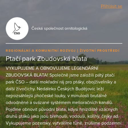
Přihlásit se
Česká společnost ornitologická
REGIONÁLNÍ A KOMUNITNÍ ROZVOJ
ŽIVOTNÍ PROSTŘEDÍ
Ptačí park Zbudovská blata
VYKUPUJEME A OBNOVUJEME LEGENDÁRNÍ
ZBUDOVSKÁ BLATA! Společně jsme založili pátý ptačí
park ČSO – další mokřadní ráj pro ptáky, obojživelníky a
další živočichy. Nedaleko Českých Budějovic leží
nejrozsáhlejší jihočeské louky, v minulosti brutálně
odvodněné a svázané systémem melioračních kanálů.
Pojďme obnovit původní blata, kdysi hnízdiště vzácných
druhů ptáků jako jsou břehouši, vodouši, kolihy, čejky ad.
Vykupujeme pozemky, vytváříme tůně, zrušíme podzemní