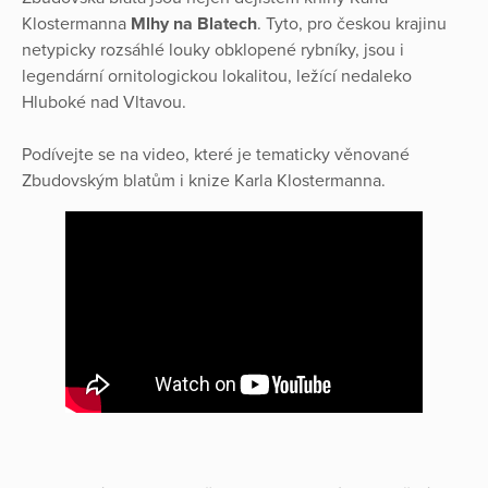
Klostermanna
Mlhy na Blatech
. Tyto, pro českou krajinu
netypicky rozsáhlé louky obklopené rybníky, jsou i
legendární ornitologickou lokalitou, ležící nedaleko
Hluboké nad Vltavou.
Podívejte se na video, které je tematicky věnované
Zbudovským blatům i knize Karla Klostermanna.