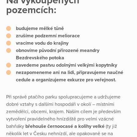
Na vykoupených
pozemcích:
budujeme mělké tůně
zrušíme podzemní meliorace
vracíme vodu do krajiny
obnovíme původní přirozené meandry
Bezdrevského potoka
zavedeme pastvu odolnými velkými kopytníky
nezapomeneme ani na lidi, připravujeme naučné
cedule a organizujeme exkurze pro veřejnost.
Při správě ptačího parku spolupracujeme a udržujeme
dobré vztahy s dalšími hospodáři v okolí – místními
zemědělci, obcemi, krajem. Naším cílem je především
vytvoření pravidelného hnízdiště pro velmi vzácné
bahňáky
břehouše černoocasé a kolihy velké
(ty již
několik let v Česku nehnízdí, ale opakovaně se na