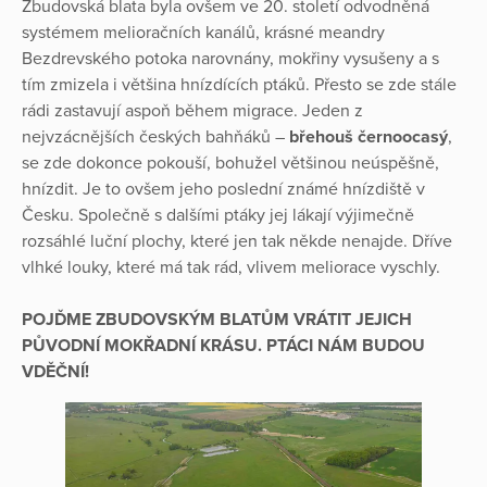
Zbudovská blata byla ovšem ve 20. století odvodněná
systémem melioračních kanálů, krásné meandry
Bezdrevského potoka narovnány, mokřiny vysušeny a s
tím zmizela i většina hnízdících ptáků. Přesto se zde stále
rádi zastavují aspoň během migrace. Jeden z
nejvzácnějších českých bahňáků –
břehouš černoocasý
,
se zde dokonce pokouší, bohužel většinou neúspěšně,
hnízdit. Je to ovšem jeho poslední známé hnízdiště v
Česku. Společně s dalšími ptáky jej lákají výjimečně
rozsáhlé luční plochy, které jen tak někde nenajde. Dříve
vlhké louky, které má tak rád, vlivem meliorace vyschly.
POJĎME ZBUDOVSKÝM BLATŮM VRÁTIT JEJICH
PŮVODNÍ MOKŘADNÍ KRÁSU. PTÁCI NÁM BUDOU
VDĚČNÍ!