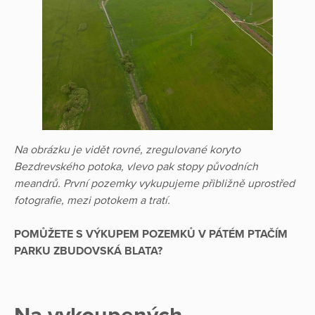
Na obrázku je vidět rovné, zregulované koryto
Bezdrevského potoka, vlevo pak stopy původních
meandrů. První pozemky vykupujeme přibližně uprostřed
fotografie, mezi potokem a tratí.
POMŮŽETE S VÝKUPEM POZEMKŮ V PÁTÉM PTAČÍM
PARKU ZBUDOVSKÁ BLATA?