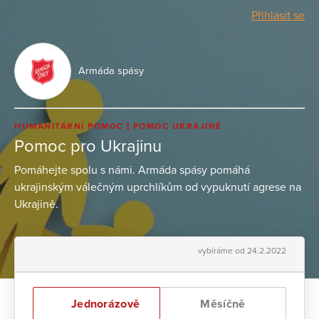
Přihlásit se
Armáda spásy
HUMANITÁRNÍ POMOC
POMOC UKRAJINĚ
Pomoc pro Ukrajinu
Pomáhejte spolu s námi. Armáda spásy pomáhá
ukrajinským válečným uprchlíkům od vypuknutí agrese na
Ukrajině.
vybíráme od 24.2.2022
Jednorázově
Měsíčně