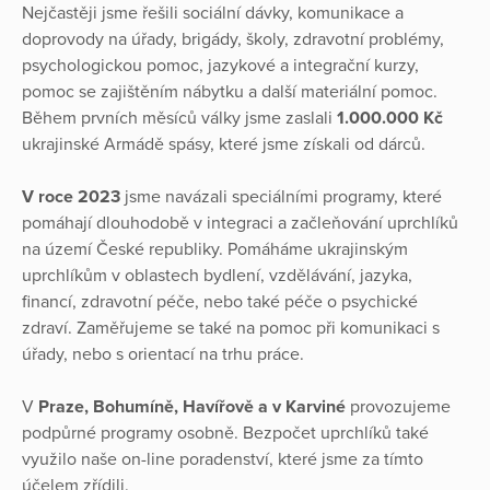
Nejčastěji jsme řešili sociální dávky, komunikace a
doprovody na úřady, brigády, školy, zdravotní problémy,
psychologickou pomoc, jazykové a integrační kurzy,
pomoc se zajištěním nábytku a další materiální pomoc.
Během prvních měsíců války jsme zaslali
1.000.000 Kč
ukrajinské Armádě spásy, které jsme získali od dárců.
V roce 2023
jsme navázali speciálními programy, které
pomáhají dlouhodobě v integraci a začleňování uprchlíků
na území České republiky. Pomáháme ukrajinským
uprchlíkům v oblastech bydlení, vzdělávání, jazyka,
financí, zdravotní péče, nebo také péče o psychické
zdraví. Zaměřujeme se také na pomoc při komunikaci s
úřady, nebo s orientací na trhu práce.
V
Praze, Bohumíně, Havířově a v Karviné
provozujeme
podpůrné programy osobně. Bezpočet uprchlíků také
využilo naše on-line poradenství, které jsme za tímto
účelem zřídili.