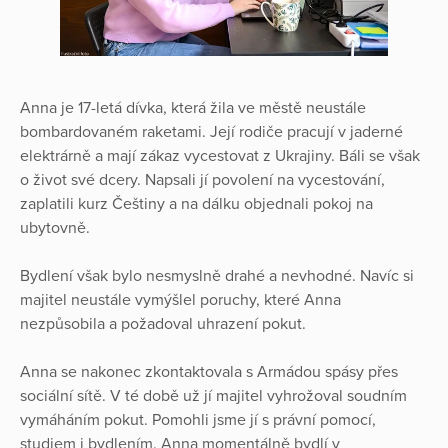
Anna je 17-letá dívka, která žila ve městě neustále
bombardovaném raketami. Její rodiče pracují v jaderné
elektrárně a mají zákaz vycestovat z Ukrajiny. Báli se však
o život své dcery. Napsali jí povolení na vycestování,
zaplatili kurz Češtiny a na dálku objednali pokoj na
ubytovně.
Bydlení však bylo nesmyslně drahé a nevhodné. Navíc si
majitel neustále vymýšlel poruchy, které Anna
nezpůsobila a požadoval uhrazení pokut.
Anna se nakonec zkontaktovala s Armádou spásy přes
sociální sítě. V té době už jí majitel vyhrožoval soudním
vymáháním pokut. Pomohli jsme jí s právní pomocí,
studiem i bydlením. Anna momentálně bydlí v