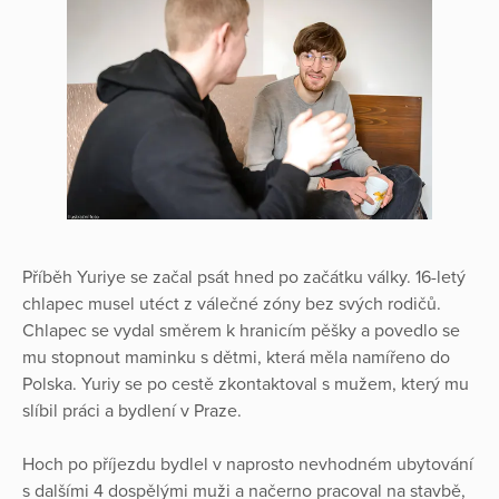
Příběh Yuriye se začal psát hned po začátku války. 16-letý
chlapec musel utéct z válečné zóny bez svých rodičů.
Chlapec se vydal směrem k hranicím pěšky a povedlo se
mu stopnout maminku s dětmi, která měla namířeno do
Polska. Yuriy se po cestě zkontaktoval s mužem, který mu
slíbil práci a bydlení v Praze.
Hoch po příjezdu bydlel v naprosto nevhodném ubytování
s dalšími 4 dospělými muži a načerno pracoval na stavbě,