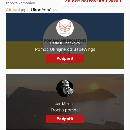
Založit dárcovskou výzvu
zapojte kamarády
Aktivní
|
Ukončené
(0)
(2)
Petra Kulhánková
Pomoc Ukrajině od BabeWings
Podpořit
Jan Mrzena
Trocha pomoci
Podpořit