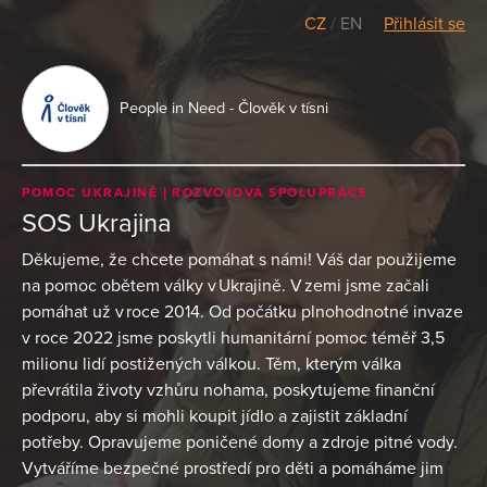
CZ
/
EN
Přihlásit se
People in Need - Člověk v tísni
POMOC UKRAJINĚ
ROZVOJOVÁ SPOLUPRÁCE
SOS Ukrajina
Děkujeme, že chcete pomáhat s námi! Váš dar použijeme
na pomoc obětem války v Ukrajině. V zemi jsme začali
pomáhat už v roce 2014. Od počátku plnohodnotné invaze
v roce 2022 jsme poskytli humanitární pomoc téměř 3,5
milionu lidí postižených válkou. Těm, kterým válka
převrátila životy vzhůru nohama, poskytujeme finanční
podporu, aby si mohli koupit jídlo a zajistit základní
potřeby. Opravujeme poničené domy a zdroje pitné vody.
Vytváříme bezpečné prostředí pro děti a pomáháme jim