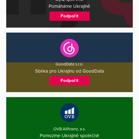
Pomáháme Ukrajině
Podpořit
GoodData s.r.o.
Sbírka pro Ukrajinu od GoodData
Podpořit
OVB Allfinanz, a.s.
Pomozme Ukrajině společně