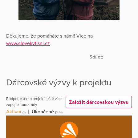
Děkujeme, že pomáháte s námi! Více na
www.clovekvtisni.cz
Sdílet:
Dárcovské výzvy k projektu
Podpořte tento projekt ještě víc a
Založit dárcovskou výzvu
zapojte kamarády
Aktivní
|
Ukončené
(1)
(109)