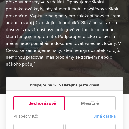
překonat mezery ve vzdělání. Opravujeme školní
protiraketové kryty, aby studenti mohli navštěvovat školu
prezenčně. Vypisujeme granty pro založení nových firem,
anebo rozvoj již existujících podniků. Staráme se také o
duševní zdraví, naši psychologové vedou linku pomoci,
která funguje nepřetržitě. Podporujeme také nezávislá
média nebo ‎pomáháme dokumentovat válečné zločiny. V
Česku se zaměřujeme na ty, kteří nemají dostatek zdrojů,
‎nemohou pracovat, mají problémy se zdravím nebo o
někoho pečují.
Přispějte na SOS Ukrajina ještě dnes!
Jednorázově
Měsíčně
Přispět v
Kč
:
Jiná částka