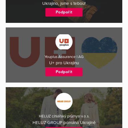
Ukrajino, jsme s tebou!
Podpořit
Youplus Assurance I AG
U+ pro Ukrajinu
Podpořit
HELUZ cihlářský průmysl v.o.s.
HELUZ GROUP pomáhá Ukrajině