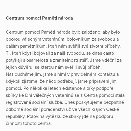
Centrum pomoci Paměti národa
Centrum pomoci Paměti národa bylo založeno, aby bylo
oporou válečným veteránům, bojovníkům za svobodu a
dalším pamětníkům, kteří nám svěřili své životní příběhy.
Ti, kteří kdysi bojovali za naši svobodu, se dnes často
potýkají s osamělostí a zranitelností stáří. Jsme vděční za
jejich důvěru, se kterou nám svěřili svůj příběh.
Nasloucháme jim, jsme s nimi v pravidelném kontaktu a
kdykoli zjistíme, že něco potřebují, jsme připraveni jim
pomoci. Po několika letech existence a díky podpoře
sbírky ke Dni válečných veteránů se z Centra pomoci stala
registrovaná sociální služba. Dnes poskytujeme bezplatné
odborné sociální poradenství už ve všech krajích České
republiky. Polovina výtěžku ze sbírky jde na podporu
činnosti tohoto centra.