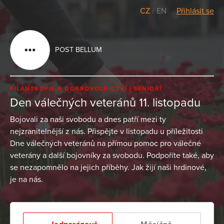
CZ
/
EN
Přihlásit se
POST BELLUM
FILANTROPIE A DOBROVOLNICTVÍ
SENIOŘI
Den válečných veteránů 11. listopadu
Bojovali za naši svobodu a dnes patří mezi ty
nejzranitelnější z nás. Přispějte v listopadu u příležitosti
Dne válečných veteránů na přímou pomoc pro válečné
veterány a další bojovníky za svobodu. Podpoříte také, aby
se nezapomnělo na jejich příběhy. Jak žijí naši hrdinové,
je na nás.