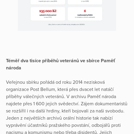
Téměř dva tisíce příběhů veteránů ve sbírce Paměť
národa
Veřejnou sbírku pořádá od roku 2014 nezisková
organizace Post Bellum, která přes dvacet let natáčí
příběhy válečných veteránů. V archivu Paměť národa
najdete přes 1 600 jejich svědectví. Zájem dokumentaristů
se rozšířil i na další hrdiny, kteří bojovali za naši svobodu.
Jeden z největších archivů orální historie tak nabízí
vyprávění účastníků pražského povstání, odbojářů proti
nacismu a komunismu nebo třeba disidentů. Jejich