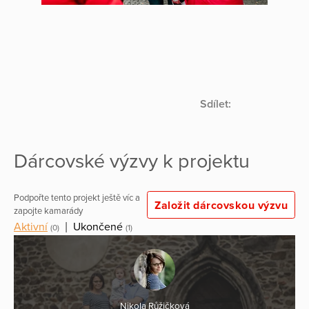
Sdílet:
Dárcovské výzvy k projektu
Podpořte tento projekt ještě víc a
Založit dárcovskou výzvu
zapojte kamarády
Aktivní
|
Ukončené
(0)
(1)
Nikola Růžičková