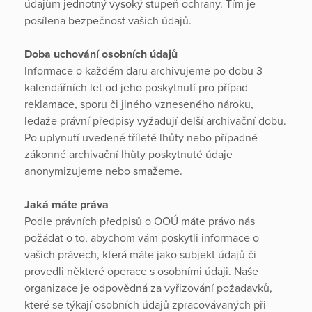
údajům jednotný vysoký stupeň ochrany. Tím je
posílena bezpečnost vašich údajů.
Doba uchování osobních údajů
Informace o každém daru archivujeme po dobu 3
kalendářních let od jeho poskytnutí pro případ
reklamace, sporu či jiného vzneseného nároku,
ledaže právní předpisy vyžadují delší archivační dobu.
Po uplynutí uvedené tříleté lhůty nebo případné
zákonné archivační lhůty poskytnuté údaje
anonymizujeme nebo smažeme.
Jaká máte práva
Podle právních předpisů o OOÚ máte právo nás
požádat o to, abychom vám poskytli informace o
vašich právech, která máte jako subjekt údajů či
provedli některé operace s osobními údaji. Naše
organizace je odpovědná za vyřizování požadavků,
které se týkají osobních údajů zpracovávaných při