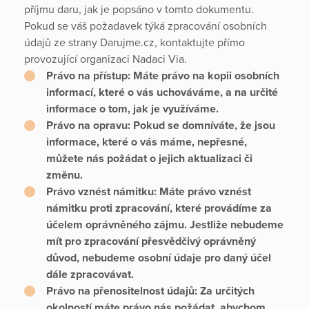
příjmu daru, jak je popsáno v tomto dokumentu.
Pokud se váš požadavek týká zpracování osobních
údajů ze strany Darujme.cz, kontaktujte přímo
provozující organizaci Nadaci Via.
Právo na přístup:
Máte právo na kopii osobních
informací, které o vás uchováváme, a na určité
informace o tom, jak je využíváme.
Právo na opravu:
Pokud se domníváte, že jsou
informace, které o vás máme, nepřesné,
můžete nás požádat o jejich aktualizaci či
změnu.
Právo vznést námitku:
Máte právo vznést
námitku proti zpracování, které provádíme za
účelem oprávněného zájmu. Jestliže nebudeme
mít pro zpracování přesvědčivý oprávněný
důvod, nebudeme osobní údaje pro daný účel
dále zpracovávat.
Právo na přenositelnost údajů:
Za určitých
okolností máte právo nás požádat, abychom