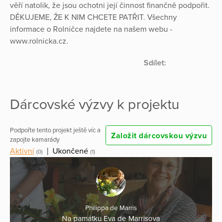
věří natolik, že jsou ochotni její činnost finančně podpořit.
DĚKUJEME, ŽE K NIM CHCETE PATŘIT. Všechny
informace o Rolničce najdete na našem webu -
www.rolnicka.cz.
Sdílet:
Dárcovské výzvy k projektu
Podpořte tento projekt ještě víc a
Založit dárcovskou výzvu
zapojte kamarády
Aktivní
|
Ukončené
(0)
(1)
Philippa de Marris
Na památku Eva de Marrisova