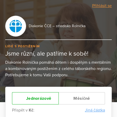
Přihlásit se
Diakonie ČCE – středisko Rolnička
LIDÉ S POSTIŽENÍM
Jsme různí, ale patříme k sobě!
Diakonie Rolnička pomáhá dětem i dospělým s mentálním
a kombinovaným postižením z celého táborského regionu.
Potřebujeme k tomu Vaši podporu.
Jednorázově
Měsíčně
Přispět v
Kč
:
Jiná částka