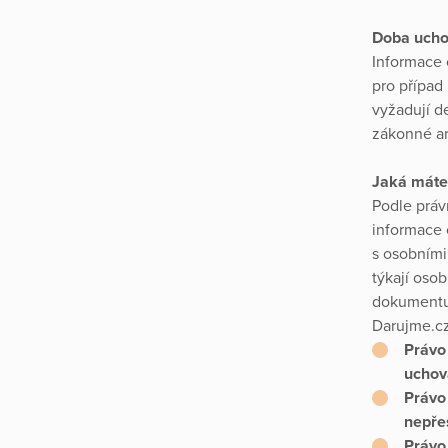
Doba ucho
Informace 
pro případ
vyžadují d
zákonné a
Jaká máte
Podle práv
informace 
s osobními
týkají oso
dokumentu.
Darujme.cz
Právo 
uchov
Právo
nepře
Právo