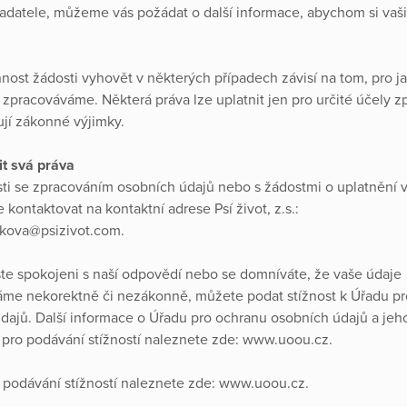
žadatele, můžeme vás požádat o další informace, abychom si vaši
nost žádosti vyhovět v některých případech závisí na tom, pro j
 zpracováváme. Některá práva lze uplatnit jen pro určité účely z
ují zákonné výjimky.
it svá práva
sti se zpracováním osobních údajů nebo s žádostmi o uplatnění v
kontaktovat na kontaktní adrese Psí život, z.s.:
vkova@psizivot.com.
te spokojeni s naší odpovědí nebo se domníváte, že vaše údaje
me nekorektně či nezákonně, můžete podat stížnost k Úřadu p
dajů. Další informace o Úřadu pro ochranu osobních údajů a jeh
pro podávání stížností naleznete zde: www.uoou.cz.
 podávání stížností naleznete zde: www.uoou.cz.