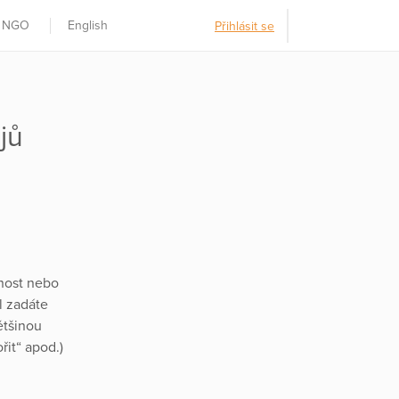
t NGO
English
Přihlásit se
jů
nost nebo
l zadáte
ětšinou
řit“ apod.)