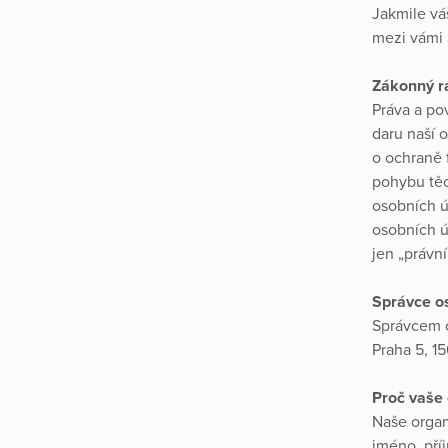
Jakmile vá
mezi vámi 
Zákonný 
Práva a po
daru naší 
o ochraně 
pohybu těc
osobních ú
osobních ú
jen „právn
Správce o
Správcem o
Praha 5, 15
Proč vaše
Naše organ
jméno, příj