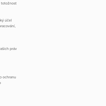
 totožnost
aký účel
pracování,
ašich práv
ro ochranu
o