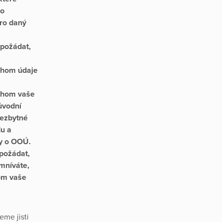
ro
ro daný
 požádat,
chom údaje
ychom vaše
ůvodní
nezbytné
du a
sy o OOÚ.
 požádat,
mníváte,
om vaše
me jisti