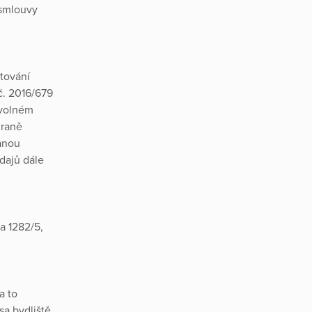
 smlouvy
ytování
č. 2016/679
 volném
hraně
ranou
dajů dále
a 1282/5,
a to
sa bydliště