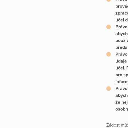
prová
zprac
účel 
Právo 
abych
použí
předal
Právo
údaje 
účel.
pro s
infor
Právo
abych
že ne
osobn
Žádost můž