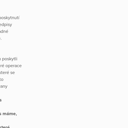
poskytnutí
edpisy
padné
e.
 poskytli
eré operace
které se
to
rany
s
ás máme,
které