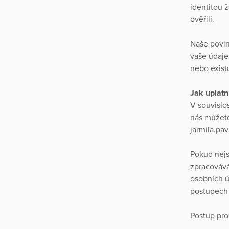
identitou 
ověřili.
Naše povin
vaše údaje
nebo exist
Jak uplatn
V souvislo
nás můžete 
jarmila.pa
Pokud nejs
zpracovává
osobních ú
postupech 
Postup pro