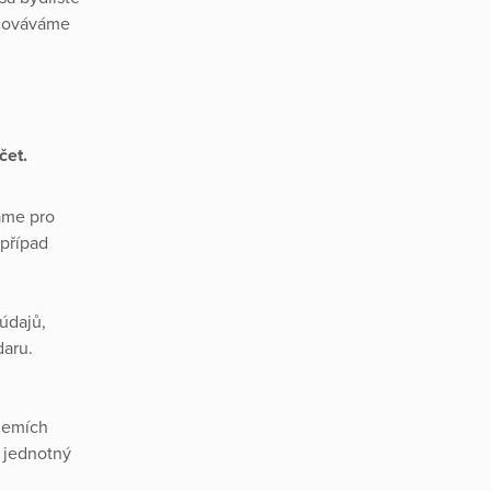
acováváme
čet.
áme pro
 případ
údajů,
daru.
zemích
 jednotný