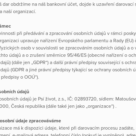
š dar obdržíme na náš bankovní účet, dojde k uzavření darovací
a naší organizací.
rámec
vinnosti při předávání a zpracování osobních údajů v rámci posk
organizaci upravuje nařízení Evropského parlamentu a Rady (EU) 
fyzických osob v souvislosti se zpracováním osobních údajů a o
hto údajů a o zrušení směrnice 95/46/ES (obecné nařízení o oc
dajů) (dále jen „GDPR“) a další právní předpisy související s och
dajů (GDPR a jiné právní předpisy týkající se ochrany osobních ú
í předpisy o OOÚ“).
sobních údajů
sobních údajů je Psí život, z.s., IČ: 02893720, sídlem: Matoušov
000, Česká republika (dále také jen jako „organizace“) .
 osobní údaje zpracováváme
izace má k dispozici údaje, které při darovacím procesu zadáte, 
mení, e-mailová adresa, telefonní číslo (pokud je vyplněno), adre