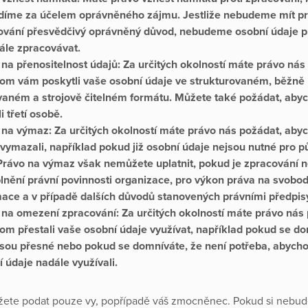
díme za účelem oprávněného zájmu. Jestliže nebudeme mít p
ování přesvědčivý oprávněný důvod, nebudeme osobní údaje p
dále zpracovávat.
na přenositelnost údajů:
Za určitých okolností máte právo nás
om vám poskytli vaše osobní údaje ve strukturovaném, běžně
vaném a strojově čitelném formátu. Můžete také požádat, aby
i třetí osobě.
 na výmaz:
Za určitých okolností máte právo nás požádat, ab
vymazali, například pokud již osobní údaje nejsou nutné pro p
 Právo na výmaz však nemůžete uplatnit, pokud je zpracování 
plnění právní povinnosti organizace, pro výkon práva na svobo
mace a v případě dalších důvodů stanovených právními předpi
 na omezení zpracování:
Za určitých okolností máte právo nás
om přestali vaše osobní údaje využívat, například pokud se do
jsou přesné nebo pokud se domníváte, že není potřeba, abych
í údaje nadále využívali.
ete podat pouze vy, popřípadě váš zmocněnec. Pokud si nebude