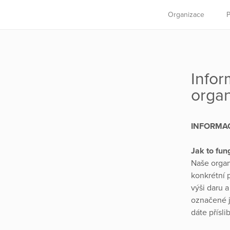
Organizace
P
Infor
organi
INFORMA
Jak to fun
Naše organ
konkrétní 
výši daru a
označené j
dáte přísli