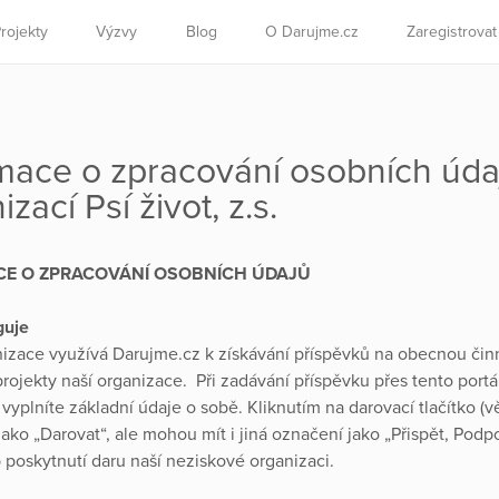
rojekty
Výzvy
Blog
O Darujme.cz
Zaregistrova
mace o zpracování osobních úda
zací Psí život, z.s.
CE O ZPRACOVÁNÍ OSOBNÍCH ÚDAJŮ
guje
izace využívá Darujme.cz k získávání příspěvků na obecnou čin
projekty naší organizace. Při zadávání příspěvku přes tento portá
 vyplníte základní údaje o sobě. Kliknutím na darovací tlačítko (v
ako „Darovat“, ale mohou mít i jiná označení jako „Přispět, Podpo
b poskytnutí daru naší neziskové organizaci.