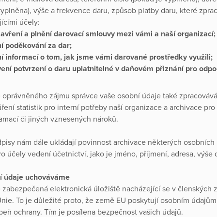
vyplněna), výše a frekvence daru, způsob platby daru, které zpr
ícími účely:
avření a plnění darovací smlouvy mezi vámi a naší organizací;
ní poděkování za dar;
í informací o tom, jak jsme vámi darované prostředky využili;
ení potvrzení o daru uplatnitelné v daňovém přiznání pro odpo
 oprávněného zájmu správce vaše osobní údaje také zpracováv
ření statistik pro interní potřeby naší organizace a archivace pro
lamací či jiných vznesených nároků.
dpisy nám dále ukládají povinnost archivace některých osobních 
o účely vedení účetnictví, jako je jméno, příjmení, adresa, výše 
í údaje uchováváme
zabezpečená elektronická úložiště nacházející se v členských 
nie. To je důležité proto, že země EU poskytují osobním údajům
peň ochrany. Tím je posílena bezpečnost vašich údajů.