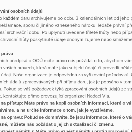
vání osobních údajů
o každém daru archivujeme po dobu 3 kalendářních let od jeho 
 reklamace, sporu či jiného vzneseného nároku, ledaže právní př
elší archivační dobu. Po uplynutí uvedené tříleté lhůty nebo pří
rchivační lhůty poskytnuté údaje anonymizujeme nebo smažem
 práva
ních předpisů o OOÚ máte právo nás požádat o to, abychom vám
o vašich právech, která máte jako subjekt údajů či provedli někt
 údaji. Naše organizace je odpovědná za vyřizování požadavků, 
bních údajů zpracovávaných při příjmu daru, jak je popsáno v tom
 Pokud se váš požadavek týká zpracování osobních údajů ze st
, kontaktujte přímo provozující organizaci Nadaci Via.
na přístup:
Máte právo na kopii osobních informací, které o vá
áváme, a na určité informace o tom, jak je využíváme.
 na opravu:
Pokud se domníváte, že jsou informace, které o v
sné, můžete nás požádat o jejich aktualizaci či změnu.
 vznést námitku:
Máte právo vznést námitku proti zpracování, 