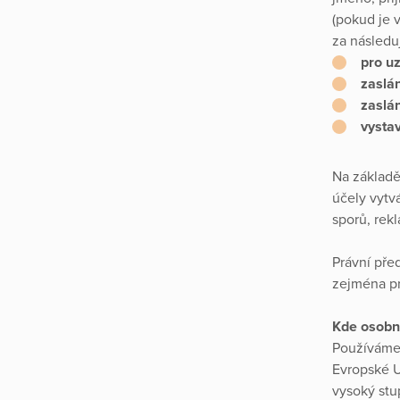
(pokud je 
za následuj
pro uz
zaslá
zaslán
vystav
Na základě
účely vytvá
sporů, rek
Právní pře
zejména pr
Kde osobn
Používáme 
Evropské U
vysoký stu