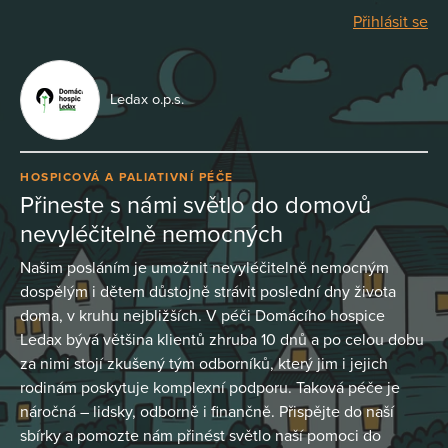
Přihlásit se
Ledax o.p.s.
HOSPICOVÁ A PALIATIVNÍ PÉČE
Přineste s námi světlo do domovů
nevyléčitelně nemocných
Našim posláním je umožnit nevyléčitelně nemocným
dospělým i dětem důstojně strávit poslední dny života
doma, v kruhu nejbližších. V péči Domácího hospice
Ledax bývá většina klientů zhruba 10 dnů a po celou dobu
za nimi stojí zkušený tým odborníků, který jim i jejich
rodinám poskytuje komplexní podporu. Taková péče je
náročná – lidsky, odborně i finančně. Přispějte do naší
sbírky a pomozte nám přinést světlo naší pomoci do