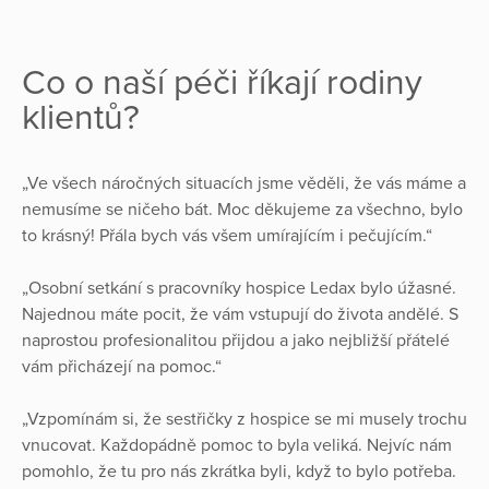
Co o naší péči říkají rodiny
klientů?
„Ve všech náročných situacích jsme věděli, že vás máme a
nemusíme se ničeho bát. Moc děkujeme za všechno, bylo
to krásný! Přála bych vás všem umírajícím i pečujícím.“
„Osobní setkání s pracovníky hospice Ledax bylo úžasné.
Najednou máte pocit, že vám vstupují do života andělé. S
naprostou profesionalitou přijdou a jako nejbližší přátelé
vám přicházejí na pomoc.“
„Vzpomínám si, že sestřičky z hospice se mi musely trochu
vnucovat. Každopádně pomoc to byla veliká. Nejvíc nám
pomohlo, že tu pro nás zkrátka byli, když to bylo potřeba.