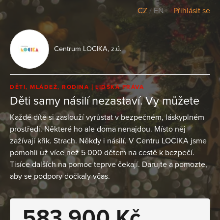
CZ
/
EN
Přihlásit se
Centrum LOCIKA, z.ú.
DĚTI, MLÁDEŽ, RODINA
LIDSKÁ PRÁVA
Děti samy násilí nezastaví. Vy můžete
Každé dítě si zaslouží vyrůstat v bezpečném, láskyplném
prostředí. Některé ho ale doma nenajdou. Místo něj
zažívají křik. Strach. Někdy i násilí. V Centru LOCIKA jsme
pomohli už více než 5 000 dětem na cestě k bezpečí.
Tisíce dalších na pomoc teprve čekají. Darujte a pomozte,
aby se podpory dočkaly včas.
583 900 Kč