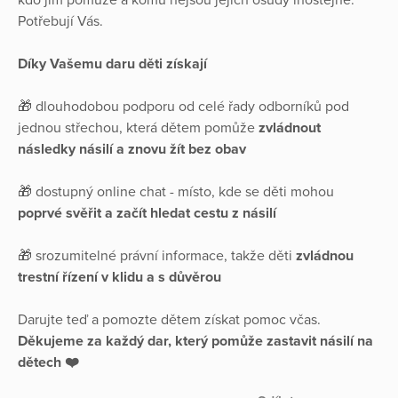
Potřebují Vás.
Díky Vašemu daru děti získají
🎁 dlouhodobou podporu od celé řady odborníků pod
jednou střechou, která dětem pomůže
zvládnout
následky násilí a znovu žít bez obav
🎁 dostupný online chat - místo, kde se děti mohou
poprvé svěřit a začít hledat cestu z násilí
🎁 srozumitelné právní informace, takže děti
zvládnou
trestní řízení v klidu a s důvěrou
Darujte teď a pomozte dětem získat pomoc včas.
Děkujeme za každý dar, který pomůže zastavit násilí na
dětech ❤️