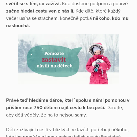
svěřit se s tím, co zažívá.
Kde dostane podporu a poprvé
začne hledat cestu ven z násilí.
Kde dítě, které každý
večer usíná se strachem, konečně potká
někoho, kdo mu
naslouchá.
Právě teď hledáme dárce, kteří spolu s námi pomohou v
příštím roce 750 dětem najít cestu k bezpečí.
Darujte,
aby děti věděly, že na to nejsou samy.
Děti zažívající násilí v blízkých vztazích potřebují někoho,
kdo jim pomůže a komu nejsou jejich osudy lhostejné.