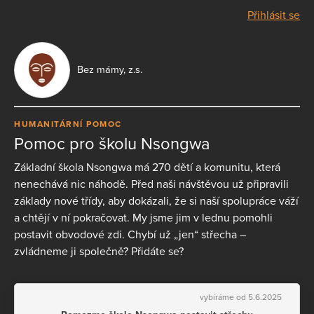
Přihlásit se
Bez mámy, z.s.
HUMANITÁRNÍ POMOC
Pomoc pro školu Nsongwa
Základní škola Nsongwa má 270 dětí a komunitu, která
nenechává nic náhodě. Před naši návštěvou už připravili
základy nové třídy, aby dokázali, že si naší spolupráce váží
a chtějí v ní pokračovat. My jsme jim v lednu pomohli
postavit obvodové zdi. Chybí už „jen“ střecha –
zvládneme ji společně? Přidáte se?
vybíráme od 5.6.2025