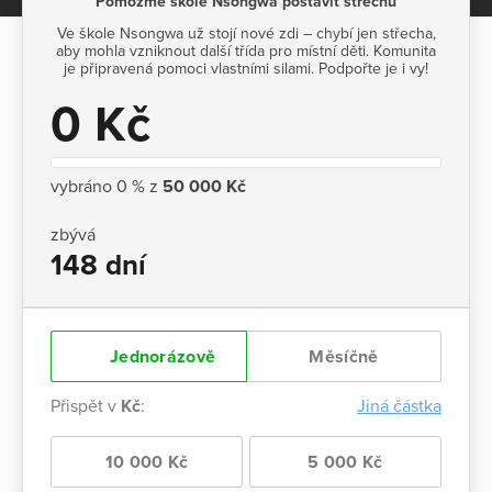
Pomozme škole Nsongwa postavit střechu
Ve škole Nsongwa už stojí nové zdi – chybí jen střecha,
aby mohla vzniknout další třída pro místní děti. Komunita
je připravená pomoci vlastními silami. Podpořte je i vy!
0 Kč
vybráno 0 % z
50 000 Kč
zbývá
148 dní
Jednorázově
Měsíčně
Přispět v
Kč
:
Jiná částka
10 000 Kč
5 000 Kč