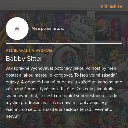
Přihlásit se
Míša pomáhá z. s.
VZDĚLÁVÁNÍ A VÝZKUM
Babby Sitter
Jak správně vychovávat potomky, jakou volnost by měli
dostat a jakou měrou je korigovat. To jsou velmi zásadní
otázky. A odpověď na ně bude asi u každého, koho se tato
záslužná činnost týká, jiná. Jisté je, že zcela jakoukoliv
snahu vynechat, je cesta do totální sebedestrukce. Tedy
myslím především vaší. A uznávám a potvrzuji… Vy
všichni, co se o to snažíte, si zasloužíte řád ,,Pevného
nervu”.