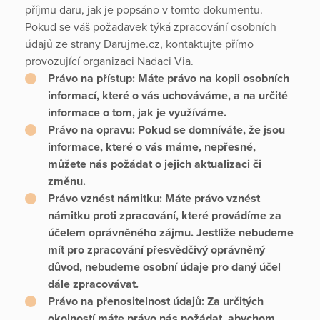
příjmu daru, jak je popsáno v tomto dokumentu.
Pokud se váš požadavek týká zpracování osobních
údajů ze strany Darujme.cz, kontaktujte přímo
provozující organizaci Nadaci Via.
Právo na přístup:
Máte právo na kopii osobních
informací, které o vás uchováváme, a na určité
informace o tom, jak je využíváme.
Právo na opravu:
Pokud se domníváte, že jsou
informace, které o vás máme, nepřesné,
můžete nás požádat o jejich aktualizaci či
změnu.
Právo vznést námitku:
Máte právo vznést
námitku proti zpracování, které provádíme za
účelem oprávněného zájmu. Jestliže nebudeme
mít pro zpracování přesvědčivý oprávněný
důvod, nebudeme osobní údaje pro daný účel
dále zpracovávat.
Právo na přenositelnost údajů:
Za určitých
okolností máte právo nás požádat, abychom