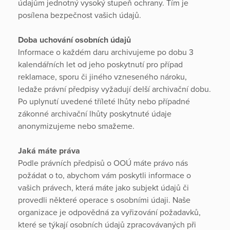
údajům jednotný vysoký stupeň ochrany. Tím je
posílena bezpečnost vašich údajů.
Doba uchování osobních údajů
Informace o každém daru archivujeme po dobu 3
kalendářních let od jeho poskytnutí pro případ
reklamace, sporu či jiného vzneseného nároku,
ledaže právní předpisy vyžadují delší archivační dobu.
Po uplynutí uvedené tříleté lhůty nebo případné
zákonné archivační lhůty poskytnuté údaje
anonymizujeme nebo smažeme.
Jaká máte práva
Podle právních předpisů o OOÚ máte právo nás
požádat o to, abychom vám poskytli informace o
vašich právech, která máte jako subjekt údajů či
provedli některé operace s osobními údaji. Naše
organizace je odpovědná za vyřizování požadavků,
které se týkají osobních údajů zpracovávaných při