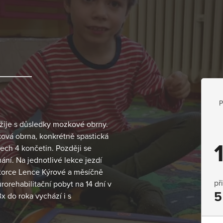
P
t žije s důsledky mozkové obrny.
ová obrna, konkrétně spastická
ech 4 končetin. Později se
ání. Na jednotlivé lekce jezdí
ktorce Lence Kýrové a měsíčně
př
rorehabilitační pobyt na 14 dní v
5
x do roka vychází i s