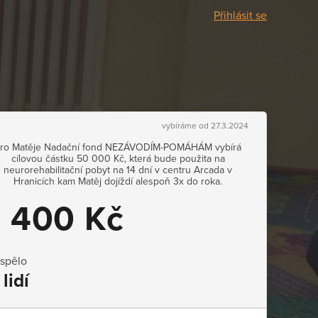
Přihlásit se
vybíráme od 27.3.2024
ro Matěje Nadační fond NEZÁVODÍM-POMÁHÁM vybírá
cílovou částku 50 000 Kč, která bude použita na
neurorehabilitační pobyt na 14 dní v centru Arcada v
Hranicích kam Matěj dojíždí alespoň 3x do roka.
1 400 Kč
ispělo
 lidí