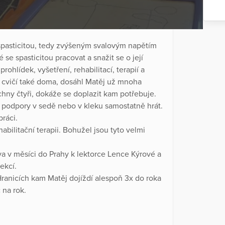
 spasticitou, tedy zvýšeným svalovým napětím
se spasticitou pracovat a snažit se o její
ohlídek, vyšetření, rehabilitací, terapií a
ě cvičí také doma, dosáhl Matěj už mnoha
chny čtyři, dokáže se doplazit kam potřebuje.
é podpory v sedě nebo v kleku samostatně hrát.
práci.
abilitační terapii. Bohužel jsou tyto velmi
va v měsíci do Prahy k lektorce Lence Kýrové a
ekcí.
Hranicích kam Matěj dojíždí alespoň 3x do roka
 na rok.