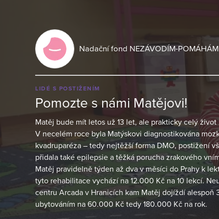
Nadační fond NEZÁVODÍM-POMÁHÁM
LIDÉ S POSTIŽENÍM
Pomozte s námi Matějovi!
Matěj bude mít letos už 13 let, ale prakticky celý živo
V necelém roce byla Matýskovi diagnostikována mozk
kvadruparéza – tedy nejtěžší forma DMO, postižení vš
přidala také epilepsie a těžká porucha zrakového vním
Matěj pravidelně týden až dva v měsíci do Prahy k le
tyto rehabilitace vychází na 12.000 Kč na 10 lekcí. Neu
centru Arcada v Hranicích kam Matěj dojíždí alespoň 3
ubytováním na 60.000 Kč tedy 180.000 Kč na rok.