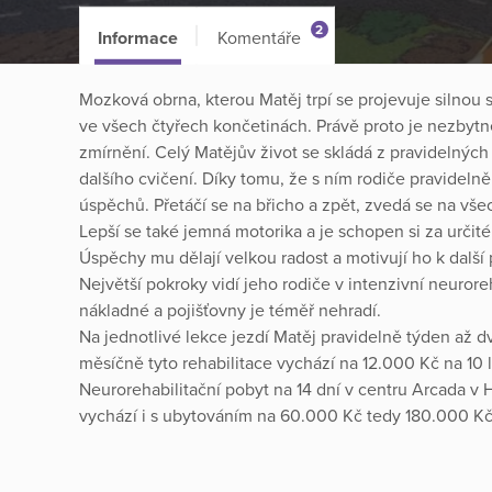
2
Informace
Komentáře
Mozková obrna, kterou Matěj trpí se projevuje silnou
ve všech čtyřech končetinách. Právě proto je nezbytné 
zmírnění. Celý Matějův život se skládá z pravidelných pr
dalšího cvičení. Díky tomu, že s ním rodiče pravideln
úspěchů. Přetáčí se na břicho a zpět, zvedá se na vše
Lepší se také jemná motorika a je schopen si za určit
Úspěchy mu dělají velkou radost a motivují ho k další 
Největší pokroky vidí jeho rodiče v intenzivní neuroreh
nákladné a pojišťovny je téměř nehradí.
Na jednotlivé lekce jezdí Matěj pravidelně týden až d
měsíčně tyto rehabilitace vychází na 12.000 Kč na 10 l
Neurorehabilitační pobyt na 14 dní v centru Arcada v 
vychází i s ubytováním na 60.000 Kč tedy 180.000 Kč