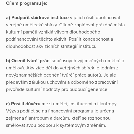
Cílem programu je:
a) Podpořit sbírkové instituce
v jejich úsilí obohacovat
veřejné umělecké sbírky. Cíleně zaplňovat prázdná místa
kulturní paměti vzniklá vlivem dlouhodobého
podfinancování těchto aktivit. Posílit koncepčnost a
dlouhodobost akvizičních strategií institucí.
b) Ocenit tvůrčí práci
současných výjimečných umělců a
umělkyň. Akvizice děl do veřejných sbírek je jedním z
nevýznamnějších ocenění tvůrčí práce autorů. Je ale
především zárukou uchování a odborného zpracování
prvořadé kulturní hodnoty pro budoucí generace.
c) Posílit důvěru
mezi umělci, institucemi a filantropy.
Výzva podílet se na financování programu je určena
zejména filantropům a dárcům, kteří se rozhodnou
směřovat svou podporu k systémovým změnám.