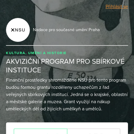
Přihlásit se
Nadace pro současné umění Praha
KULTURA, UMĚNÍ A HISTORIE
AKVIZIČNÍ PROGRAM PRO SBÍRKOVÉ
INSTITUCE
Finanční prostředky shromážděné NSU pro tento program
budou formou grantu rozděleny uchazečům z řad
veřejných sbírkových institucí. Jedná se o krajské, oblastní
a městské galerie a muzea. Grant využijí na nákup
uměleckých děl od žijících umělkyň a umělců.