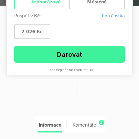
Jednorázově
Měsíčně
Přispět v
Kč
:
Jiná částka
2 026 Kč
Darovat
zabezpečeno Darujme.cz
2
Informace
Komentáře