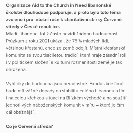
Organizace Aid to the Church in Need libanonské
školství dlouhodobě podporuje, a proto bylo toto téma
zvoleno i pro letošní ročník charitativní sbírky Červené
středy v České republice.
Mladí Libanonci totiž často nevidí žádnou budoucnost.
Průzkum z roku 2021 ukázal, že 75 % mladých lidí,
většinou křesťanů, chce ze země odejít. Místní křesťanská
komunita se svou tisíciletou tradicí, která hraje zásadní roli
i v politickém složení a kulturní rozmanitosti země je tak
ohrožena.
Vyhlídky do budoucna jsou neradostné. Exodus křesťanů
bude mít vážné dopady na stabilitu celého Libanonu a tím
i na celou křehkou situaci na Blízkém východě a na soužití
jednotlivých náboženských komunit v míru – které je čím
dál obtížnější.
Co je Červená středa?