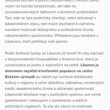
Svoboda vyznání a přežití náboženských menšin závisí
nejen na fyzické bezpečnosti, ale také na
socioekonomických faktorech a životních podmínkách.
Tam, kde se tyto podmínky zhoršují, nebo setrvávají v
katastrofálním stavu, tam může docházet k vážnému
narušení možnosti důstojného a svobodného života
náboženského společenství. Příkladem jsou křesťané v
Libanonu, kteří potřebují naší pomoc.
Podle Světové banky se Libanon již téměř tři roky nachází
v bezprecedentní hospodářské a finanční krizi, která je
označována za jednu z nejhorších na světě.
Libanon je
domovem největší křesťanské populace na celém
Blízkém východě
po staletí byl centrem křesťanské
kultury v regionu a velmi důležitou základnou nezávislých
médií, akademického života a občanské společnosti.
Libanonští křesťané mají v politickém systému své země
garantované i zastoupení v parlamentu a dalších
politických orgánech. To vše ale závisí na možnosti