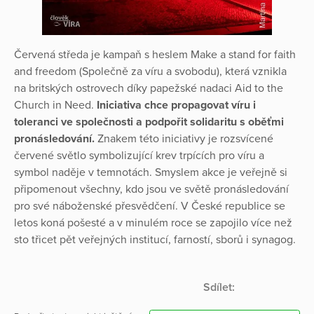
Červená středa je kampaň s heslem Make a stand for faith
and freedom (Společně za víru a svobodu), která vznikla
na britských ostrovech díky papežské nadaci Aid to the
Church in Need.
Iniciativa chce propagovat víru i
toleranci ve společnosti a podpořit solidaritu s oběťmi
pronásledování.
Znakem této iniciativy je rozsvícené
červené světlo symbolizující krev trpících pro víru a
symbol naděje v temnotách. Smyslem akce je veřejně si
připomenout všechny, kdo jsou ve světě pronásledování
pro své náboženské přesvědčení. V České republice se
letos koná pošesté a v minulém roce se zapojilo více než
sto třicet pět veřejných institucí, farností, sborů i synagog.
Sdílet: