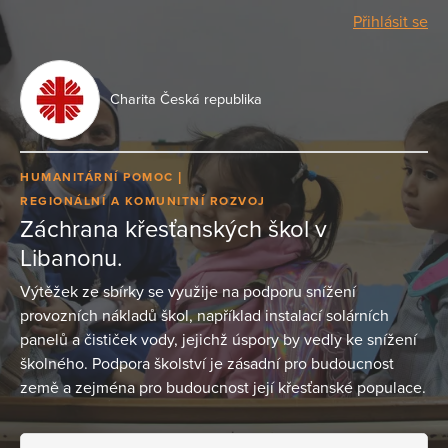
Přihlásit se
Charita Česká republika
HUMANITÁRNÍ POMOC
REGIONÁLNÍ A KOMUNITNÍ ROZVOJ
Záchrana křesťanských škol v
Libanonu.
Výtěžek ze sbírky se využije na podporu snížení
provozních nákladů škol, například instalací solárních
panelů a čističek vody, jejichž úspory by vedly ke snížení
školného. Podpora školství je zásadní pro budoucnost
země a zejména pro budoucnost její křesťanské populace.