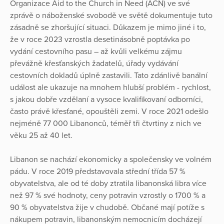
Organizace Aid to the Church in Need (ACN) ve své
zprávě o náboženské svobodě ve světě dokumentuje tuto
zásadně se zhoršující situaci. Důkazem je mimo jiné i to,
že v roce 2023 vzrostla desetinásobně poptávka po
vydání cestovního pasu – až kvůli velkému zájmu
převážně křesťanských žadatelů, úřady vydávání
cestovních dokladů úplně zastavili. Tato zdánlivě banální
událost ale ukazuje na mnohem hlubší problém - rychlost,
s jakou dobře vzdělaní a vysoce kvalifikovaní odborníci,
často právě křesťané, opouštěli zemi. V roce 2021 odešlo
nejméně 77 000 Libanonců, téměř tři čtvrtiny z nich ve
věku 25 až 40 let.
Libanon se nachází ekonomicky a společensky ve volném
pádu. V roce 2019 představovala střední třída 57 %
obyvatelstva, ale od té doby ztratila libanonská libra více
než 97 % své hodnoty, ceny potravin vzrostly o 1700 % a
90 % obyvatelstva žije v chudobě. Občané mají potíže s
nákupem potravin, libanonským nemocnicím docházejí