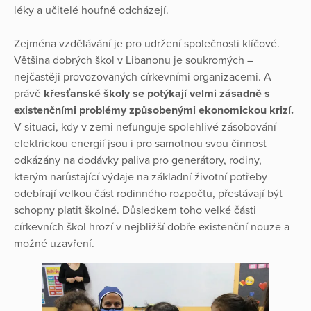
léky a učitelé houfně odcházejí.
Zejména vzdělávání je pro udržení společnosti klíčové.
Většina dobrých škol v Libanonu je soukromých –
nejčastěji provozovaných církevními organizacemi. A
právě
křesťanské školy se potýkají velmi zásadně s
existenčními problémy způsobenými ekonomickou krizí.
V situaci, kdy v zemi nefunguje spolehlivé zásobování
elektrickou energií jsou i pro samotnou svou činnost
odkázány na dodávky paliva pro generátory, rodiny,
kterým narůstající výdaje na základní životní potřeby
odebírají velkou část rodinného rozpočtu, přestávají být
schopny platit školné. Důsledkem toho velké části
církevních škol hrozí v nejbližší dobře existenční nouze a
možné uzavření.