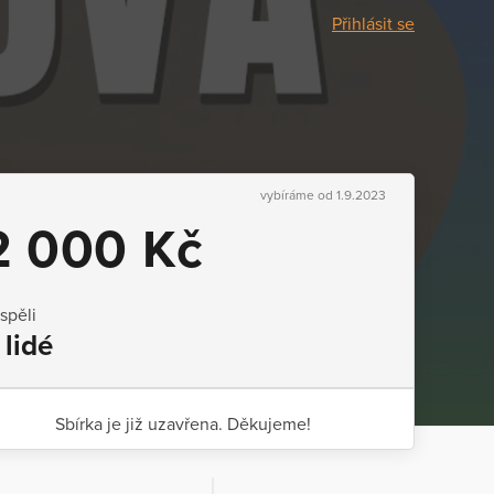
Přihlásit se
vybíráme od 1.9.2023
2 000 Kč
ispěli
 lidé
Sbírka je již uzavřena. Děkujeme!