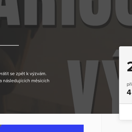
rátit se zpět k výzvám.
 následujících měsících
př
4