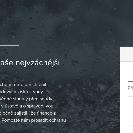
naše nejvzácnější
chom tento dar chránili,
Př
rdových zisků z vody
ovědné stanuly před soudy.
 v ústavě a o spravedlivou
čně zajistili, že finance z
í. Pomozte nám prosadit ochranu