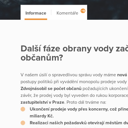
+9
Informace
Komentáře
Další fáze obrany vody za
občanům?
V našem úsilí o spravedlivou správu vody máme
nová
postupy politiků při vyvádění monopolu prodeje vody k
Zdvojnásobil se počet občanů
požadujících ukončení
závěr, že prodej vody byl vyveden do rukou korporac
zastupitelství v Praze
. Proto dál trváme na:
Ukončení prodeje vody přes koncerny, což přin
miliardy Kč.
Realizaci našich požadavků otevírají městům d