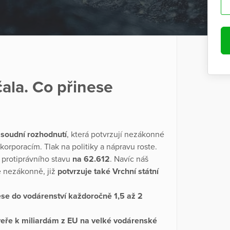
čala. Co přinese
 soudní rozhodnutí
, která potvrzují nezákonné
orporacím. Tlak na politiky a nápravu roste.
 protiprávního stavu
na 62.612
. Navíc náš
e nezákonně, již
potvrzuje také Vrchní státní
ese do vodárenství každoročně 1,5 až 2
veře k miliardám z EU na velké vodárenské