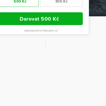
500 Kč
300 Kč
Darovat
500
Kč
zabezpečeno Darujme.cz