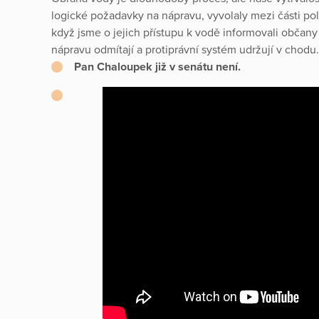
logické požadavky na nápravu, vyvolaly mezi části polit
když jsme o jejich přístupu k vodě informovali občany a
nápravu odmítají a protiprávní systém udržují v chodu
Pan Chaloupek již v senátu není.