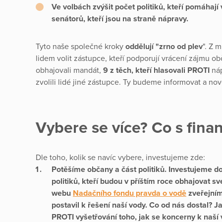
Ve volbách zvýšit počet politiků, kteří pomáhají 
senátorů, kteří jsou na straně nápravy.
Tyto naše společné kroky
oddělují "zrno od plev
". Z 
lidem volit zástupce, kteří podporují vrácení zájmu ob
obhajovali mandát,
9 z těch, kteří hlasovali PROTI
náp
zvolili lidé jiné zástupce. Ty budeme informovat a n
Vybere se více? Co s fin
Dle toho, kolik se navíc vybere, investujeme zde:
Potěšíme občany a část politiků.
Investujeme do
politiků
, kteří budou v příštím roce obhajovat 
webu
Nadačního fondu pravda o vodě
zveřejníme
postavil k řešení naší vody. Co od nás dostal? 
PROTI
vyšetřování toho, jak se koncerny k naší