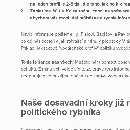
na jeden profil je 2-3 tis., dle toho, jak politik 
Zaplatíme 30 tis. Kč za roční licenci na software
abychom vás mohli dál průběžně a rychle info
Navíc informace pošleme i p. Fialovi, Babišovi a Pavlo
co od nás dostali a jak stávající a minulý předsedy Vl
Příklad, jak takové "vodárenské profily" politiků vypada
Tohle je šance nás všech!
Můžete nám pomoct dosáhno
politiků. Z minulých voleb víme, že právě tyto informa
podporují vrácení zájmu občanů do správy vody a uk
Naše dosavadní kroky již r
politického rybníka
Obrana vody je dlouhodobý proces, ale naše vytrvalost