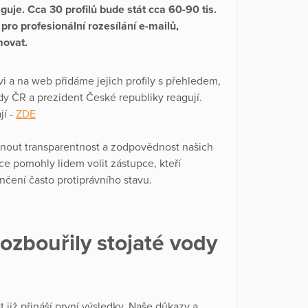
reaguje. Cca 30 profilů bude stát cca 60-90 tis.
 pro profesionální rozesílání e-mailů,
rmovat.
vi a na web přidáme jejich profily s přehledem,
ády ČR a prezident České republiky reagují.
jí -
ZDE
ut transparentnost a zodpovědnost našich
ce pomohly lidem volit zástupce, kteří
ončení často protiprávního stavu.
ozbouřily stojaté vody
 již přináší první výsledky. Naše důkazy a