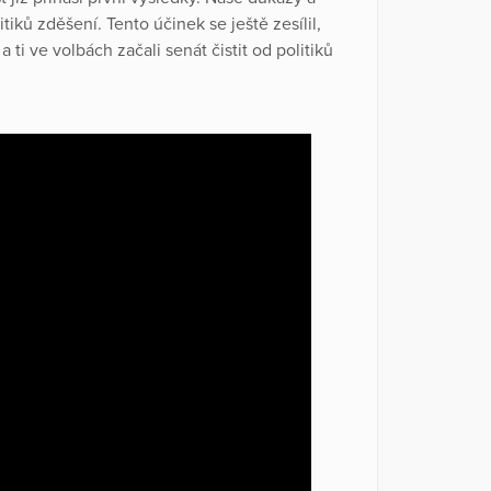
iků zděšení. Tento účinek se ještě zesílil,
 ti ve volbách začali senát čistit od politiků
.