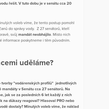
vodu řešit. V tuto dobu je v senátu cca 20
minulých voleb víme, že tento postup pomohl
čanů do správy vody. Z 27 senátorů, kteří
ravě, svůj
mandát neobhájilo
. Místo nich
ové informace poskytneme i těm původním.
ancemi uděláme?
 tvorby
"vodárenských profilů"
jednotlivých
své mandáty v Senátu cca 27 senátorů. Na
, jak se za posledních 6 let každý z nich
Jak na důkazy reagoval? H
lasoval PRO nebo
 vodě dostaly? Minulých voleb víme, že náklad