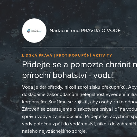
Nadační fond PRAVDA O VODĚ
LIDSKÁ PRÁVA
PROTIKORUPČNÍ AKTIVITY
Přidejte se a pomozte chránit 
přírodní bohatství - vodu!
Voda je dar přírody, nikoli zdroj zisku překupníků. Aby
dokládáme zákonodárcům nelegálnost vyvedení milia
korporacím. Snažíme se zajistit, aby osoby za to odp
Zároveň se zasazujeme o zakotvení práva lidí na vodu
správu vody v zájmu občanů. Přidejte se, abychom spole
vody potečou zpět do vodárenství, nikoli do zahranič
našeho nejvzácnějšího zdroje.