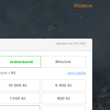
Přihlásit se
vybíráme od 27.6.2023
Jednorázově
Měsíčně
ispět v
Kč
:
Jiná částka
10 000 Kč
5 000 Kč
1 000 Kč
800 Kč