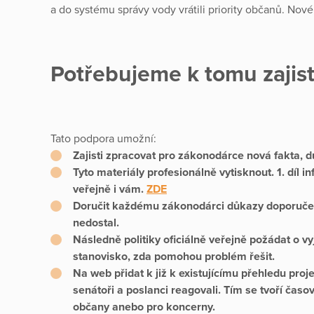
a do systému správy vody vrátili priority občanů. Nové
Potřebujeme k tomu zajis
Tato podpora umožní:
Zajisti zpracovat pro zákonodárce nová fakta, 
Tyto materiály profesionálně vytisknout. 1. díl i
veřejně i vám.
ZDE
Doručit každému zákonodárci důkazy doporučen
nedostal.
Následně politiky oficiálně veřejně požádat o v
stanovisko, zda pomohou problém řešit.
Na web přidat k již k existujícímu přehledu pro
senátoři a poslanci reagovali. Tím se tvoří časový
občany anebo pro koncerny.