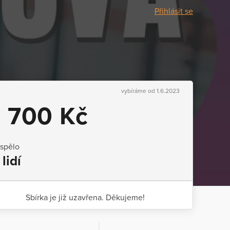
Přihlásit se
vybíráme od 1.6.2023
1 700 Kč
ispělo
 lidí
Sbírka je již uzavřena. Děkujeme!