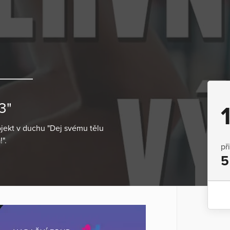
3"
ojekt v duchu "Dej svému tělu
".
př
5