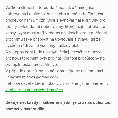
Veškerá činnost, kterou děláme, tak děláme jako
dobrovolníci a nikdo z nás z toho nemá zisk. Finanční
příspěvky nám umožní více zlevňovat naše aktivity pro
rodiny s více dětmi nebo rodiny, které mají hluboko do
kapsy. Nyní musí naši vedoucí na akcích vedle pořádání
programu také přispívat na ubytování a stravu, takže
bychom rádi za ně všechny náklady platili.
A v neposlední řadě nás nyní čekají rozsáhlé opravy
prostor, které nám byly pro naši činnost propůjčeny na
svatojakubské faře v Jihlavě.
V případě dotazů, se na nás obracejte na našem emailu
jihlavska.mladez@gmail.com
nebo se ozvěte kterémukoliv z nás, kteří jsme uvedeni
v
kontaktech na našich stránkách
.
Děkujeme, každý (i sebemenší) dar je pro nás důležitou
pomocí v našem díle.