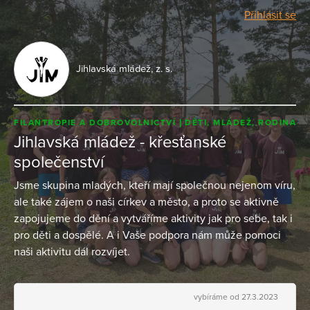
Přihlásit se
Jihlavská mládež, z. s.
FILANTROPIE A DOBROVOLNICTVÍ
DĚTI, MLÁDEŽ, RODINA
Jihlavská mládež - křesťanské
společenství
Jsme skupina mladých, kteří mají společnou nejenom víru,
ale také zájem o naši církev a město, a proto se aktivně
zapojujeme do dění a vytváříme aktivity jak pro sebe, tak i
pro děti a dospělé. A i Vaše podpora nám může pomoci
naši aktivitu dál rozvíjet.
vybíráme od 27.3.2023