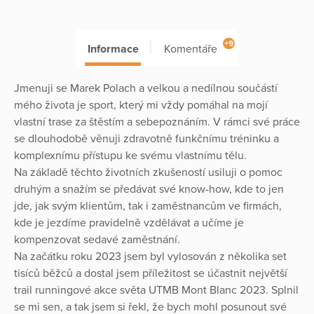
+9
Informace
Komentáře
Jmenuji se Marek Polach a velkou a nedílnou součástí
mého života je sport, který mi vždy pomáhal na mojí
vlastní trase za štěstím a sebepoznáním. V rámci své práce
se dlouhodobě věnuji zdravotně funkčnímu tréninku a
komplexnímu přístupu ke svému vlastnímu tělu.
Na základě těchto životních zkušeností usiluji o pomoc
druhým a snažím se předávat své know-how, kde to jen
jde, jak svým klientům, tak i zaměstnancům ve firmách,
kde je jezdíme pravidelně vzdělávat a učíme je
kompenzovat sedavé zaměstnání.
Na začátku roku 2023 jsem byl vylosován z několika set
tisíců běžců a dostal jsem příležitost se účastnit největší
trail runningové akce světa UTMB Mont Blanc 2023. Splnil
se mi sen, a tak jsem si řekl, že bych mohl posunout své