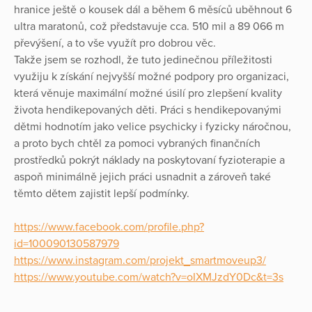
hranice ještě o kousek dál a během 6 měsíců uběhnout 6
ultra maratonů, což představuje cca. 510 mil a 89 066 m
převýšení, a to vše využít pro dobrou věc.
Takže jsem se rozhodl, že tuto jedinečnou příležitosti
využiju k získání nejvyšší možné podpory pro organizaci,
která věnuje maximální možné úsilí pro zlepšení kvality
života hendikepovaných děti. Práci s hendikepovanými
dětmi hodnotím jako velice psychicky i fyzicky náročnou,
a proto bych chtěl za pomoci vybraných finančních
prostředků pokrýt náklady na poskytovaní fyzioterapie a
aspoň minimálně jejich práci usnadnit a zároveň také
těmto dětem zajistit lepší podmínky.
https://www.facebook.com/profile.php?
id=100090130587979
https://www.instagram.com/projekt_smartmoveup3/
https://www.youtube.com/watch?v=oIXMJzdY0Dc&t=3s