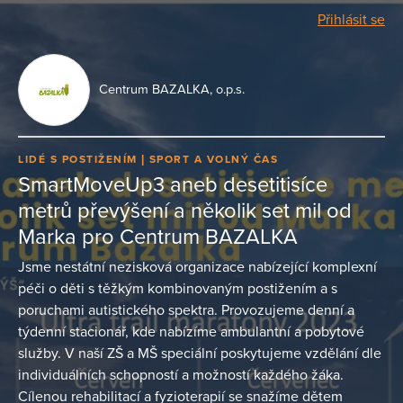
Přihlásit se
Centrum BAZALKA, o.p.s.
LIDÉ S POSTIŽENÍM
SPORT A VOLNÝ ČAS
SmartMoveUp3 aneb desetitisíce
metrů převýšení a několik set mil od
Marka pro Centrum BAZALKA
Jsme nestátní nezisková organizace nabízející komplexní
péči o děti s těžkým kombinovaným postižením a s
poruchami autistického spektra. Provozujeme denní a
týdenní stacionář, kde nabízíme ambulantní a pobytové
služby. V naší ZŠ a MŠ speciální poskytujeme vzdělání dle
individuálních schopností a možností každého žáka.
Cílenou rehabilitací a fyzioterapií se snažíme dětem