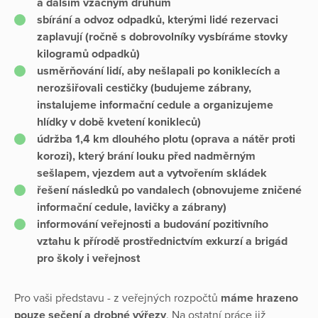
a dalším vzácným druhům
sbírání a odvoz odpadků, kterými lidé rezervaci
zaplavují (ročně s dobrovolníky vysbíráme stovky
kilogramů odpadků)
usměrňování lidí, aby nešlapali po koniklecích a
nerozšiřovali cestičky (
budujeme zábrany
,
instalujeme informační cedule
a
organizujeme
hlídky
v době kvetení konikleců)
údržba 1,4 km dlouhého plotu (
oprava a nátěr proti
korozi
), který brání louku před nadměrným
sešlapem, vjezdem aut a vytvořením skládek
řešení následků po vandalech (obnovujeme zničené
informační cedule, lavičky a zábrany)
informování veřejnosti a budování pozitivního
vztahu k přírodě prostřednictvím exkurzí a brigád
pro školy i veřejnost
Pro vaši představu - z veřejných rozpočtů
máme hrazeno
pouze sečení a drobné výřezy
. Na ostatní práce již