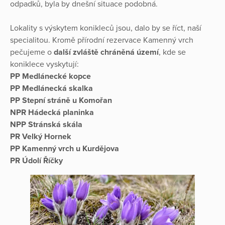
odpadků, byla by dnešní situace podobná.
Lokality s výskytem konikleců jsou, dalo by se říct, naší
specialitou. Kromě přírodní rezervace Kamenný vrch
pečujeme o
další zvláště chráněná území
, kde se
koniklece vyskytují:
PP Medlánecké kopce
PP Medlánecká skalka
PP Stepní stráně u Komořan
NPR Hádecká planinka
NPP Stránská skála
PR Velký Hornek
PP Kamenný vrch u Kurdějova
PR Údolí Říčky