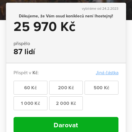
vybíráme od 24.2.2023
Děkujeme, že Vám osud konikleců není lhostejný!
25 970 Kč
přispělo
87 lidí
Přispět v
Kč
:
Jiná částka
60 Kč
200 Kč
500 Kč
1 000 Kč
2 000 Kč
Darovat