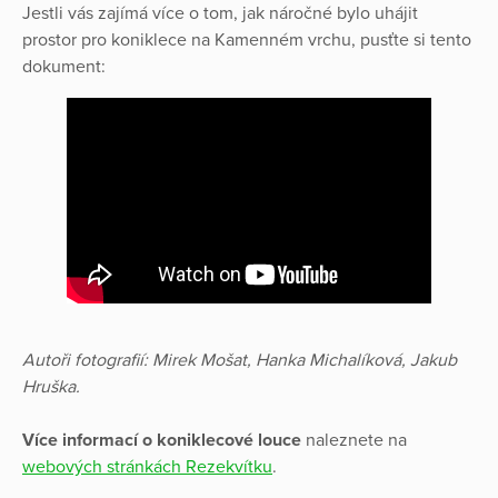
Jestli vás zajímá více o tom, jak náročné bylo uhájit
prostor pro koniklece na Kamenném vrchu, pusťte si tento
dokument:
Autoři fotografií: Mirek Mošat, Hanka Michalíková, Jakub
Hruška.
Více informací o koniklecové louce
naleznete na
webových stránkách Rezekvítku
.