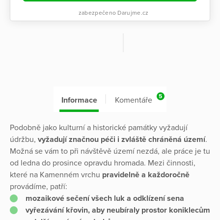
zabezpečeno Darujme.cz
5
Informace
Komentáře
Podobně jako kulturní a historické památky vyžadují
údržbu,
vyžadují značnou péči i zvláště chráněná území
.
Možná se vám to při návštěvě území nezdá, ale práce je tu
od ledna do prosince opravdu hromada. Mezi činnosti,
které na Kamenném vrchu
pravidelně a každoročně
provádíme, patří:
mozaikové sečení všech luk a odklízení sena
vyřezávání křovin, aby neubíraly prostor koniklecům