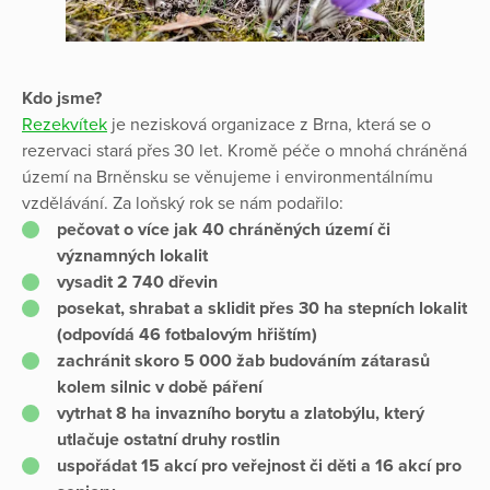
Kdo jsme?
Rezekvítek
je nezisková organizace z Brna, která se o
rezervaci stará přes 30 let. Kromě péče o mnohá chráněná
území na Brněnsku se věnujeme i environmentálnímu
vzdělávání. Za loňský rok se nám podařilo:
pečovat o více jak 40 chráněných území či
významných lokalit
vysadit 2 740 dřevin
posekat, shrabat a sklidit přes 30 ha stepních lokalit
(odpovídá 46 fotbalovým hřištím)
zachránit skoro 5 000 žab budováním zátarasů
kolem silnic v době páření
vytrhat 8 ha invazního borytu a zlatobýlu, který
utlačuje ostatní druhy rostlin
uspořádat 15 akcí pro veřejnost či děti a 16 akcí pro