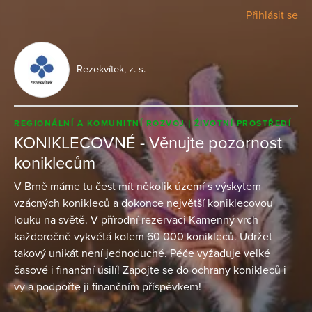
Přihlásit se
Rezekvítek, z. s.
REGIONÁLNÍ A KOMUNITNÍ ROZVOJ
ŽIVOTNÍ PROSTŘEDÍ
KONIKLECOVNÉ - Věnujte pozornost
koniklecům
V Brně máme tu čest mít několik území s výskytem
vzácných konikleců a dokonce největší koniklecovou
louku na světě. V přírodní rezervaci Kamenný vrch
každoročně vykvétá kolem 60 000 konikleců. Udržet
takový unikát není jednoduché. Péče vyžaduje velké
časové i finanční úsilí! Zapojte se do ochrany konikleců i
vy a podpořte ji finančním příspěvkem!