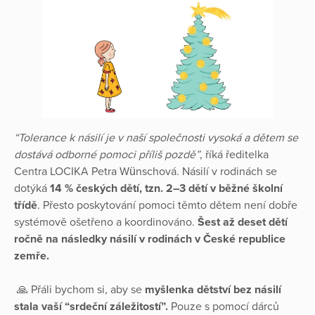
“Tolerance k násilí je v naší společnosti vysoká a dětem se
dostává odborné pomoci příliš pozdě”
, říká ředitelka
Centra LOCIKA Petra Wünschová. Násilí v rodinách se
dotýká
14 % českých dětí, tzn. 2–3 dětí v běžné školní
třídě
. Přesto poskytování pomoci těmto dětem není dobře
systémově ošetřeno a koordinováno.
Šest až deset dětí
ročně na následky násilí v rodinách v České republice
zemře.
🙏 Přáli bychom si, aby se
myšlenka dětství bez násilí
stala vaší “srdeční záležitostí”.
Pouze s pomocí dárců