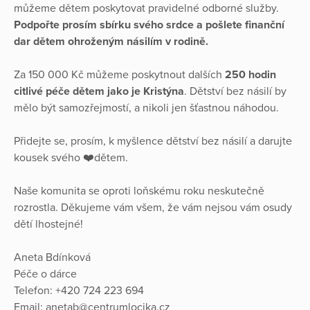
můžeme dětem poskytovat pravidelné odborné služby.
Podpořte prosím sbírku svého srdce a pošlete finanční
dar dětem ohroženým násilím v rodině.
Za 150 000 Kč můžeme poskytnout dalších
250 hodin
citlivé péče dětem
jako je Kristýna
. Dětství bez násilí by
mělo být samozřejmostí, a nikoli jen šťastnou náhodou.
Přidejte se, prosím, k myšlence dětství bez násilí a darujte
kousek svého ❤️dětem.
Naše komunita se oproti loňskému roku neskutečně
rozrostla. Děkujeme vám všem, že vám nejsou vám osudy
dětí lhostejné!
Aneta Bdínková
Péče o dárce
Telefon: +420 724 223 694
Email: anetab@centrumlocika.cz