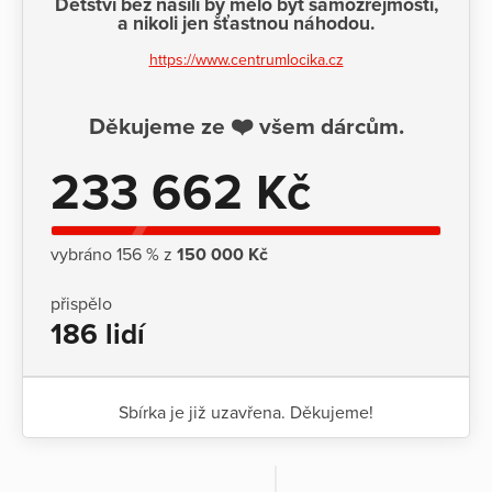
Dětství bez násilí by mělo být samozřejmostí,
a nikoli jen šťastnou náhodou.
https://www.centrumlocika.cz
Děkujeme ze ❤️ všem dárcům.
233 662 Kč
vybráno 156 % z
150 000 Kč
přispělo
186 lidí
Sbírka je již uzavřena. Děkujeme!