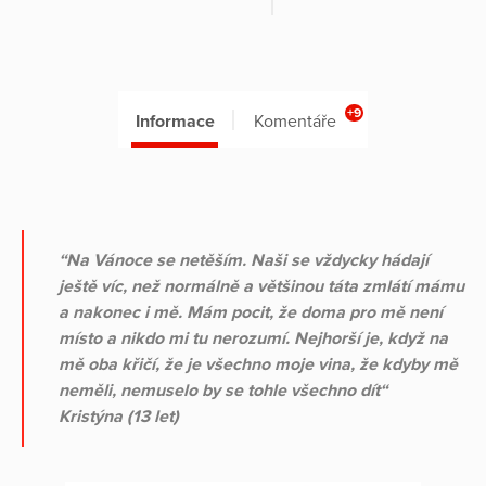
+9
Informace
Komentáře
“Na Vánoce se netěším. Naši se vždycky hádají
ještě víc, než normálně a většinou táta zmlátí mámu
a nakonec i mě. Mám pocit, že doma pro mě není
místo a nikdo mi tu nerozumí. Nejhorší je, když na
mě oba křičí, že je všechno moje vina, že kdyby mě
neměli, nemuselo by se tohle všechno dít“
Kristýna (13 let)