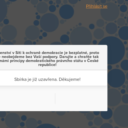
Přihlásit se
enství v Síti k ochraně demokracie je bezplatné, proto
e neobejdeme bez Vaší podpory. Darujte a chraňte tak
 námi principy demokratického právního státu v České
republice!
Sbírka je již uzavřena. Děkujeme!