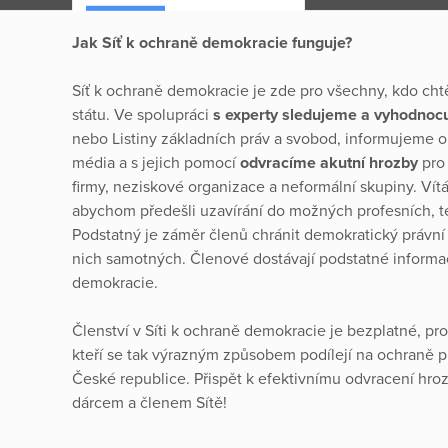
Jak Síť k ochraně demokracie funguje?
Síť k ochraně demokracie je zde pro všechny, kdo cht
státu. Ve spolupráci
s experty sledujeme a vyhodno
nebo Listiny základních práv a svobod, informujeme o
média a s jejich pomocí
odvracíme akutní hrozby
pro
firmy, neziskové organizace a neformální skupiny. Ví
abychom předešli uzavírání do možných profesních, t
Podstatný je záměr členů chránit demokratický právní 
nich samotných. Členové dostávají podstatné informac
demokracie.
Členství v Síti k ochraně demokracie je bezplatné, p
kteří se tak výrazným způsobem podílejí na ochraně p
České republice. Přispět k efektivnímu odvracení hro
dárcem a členem Sítě!