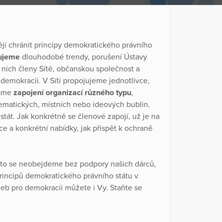
ějí chránit principy demokratického právního
cujeme
dlouhodobé trendy, porušení Ústavy
 nich členy Sítě, občanskou společnost a
 demokracii. V Síti propojujeme jednotlivce,
táme
zapojení organizací různého typu
,
ematických, místních nebo ideových bublin.
stát. Jak konkrétně se členové zapojí, už je na
e a konkrétní nabídky, jak přispět k ochraně
roto se neobejdeme bez podpory našich dárců,
rincipů demokratického právního státu v
zeb pro demokracii můžete i Vy. Staňte se