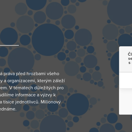
Čl
s
s
ká práva před hrozbami všeho
y a organizacemi, kterým záleží
rem. V tématech důležitých pro
dílíme informace a výzvy k
a tisíce jednotlivců. Milionový
jednáme.