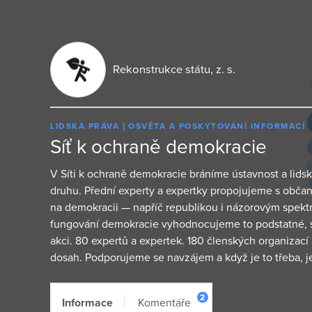
Rekonstrukce státu, z. s.
LIDSKÁ PRÁVA
OSVĚTA A POSKYTOVÁNÍ INFORMACÍ
Síť k ochraně demokracie
V Síti k ochraně demokracie bráníme ústavnost a lids
druhu. Přední experty a expertky propojujeme s občan
na demokracii — napříč republikou i názorovým spekt
fungování demokracie vyhodnocujeme to podstatné, s
akci. 80 expertů a expertek. 180 členských organizací 
dosah. Podporujeme se navzájem a když je to třeba, 
2
Informace
Komentáře