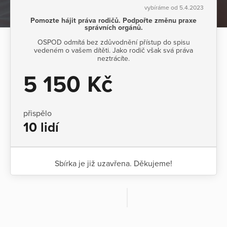
vybíráme od 5.4.2023
Pomozte hájit práva rodičů. Podpořte změnu praxe
správních orgánů.
OSPOD odmítá bez zdůvodnění přístup do spisu
vedeném o vašem dítěti. Jako rodič však svá práva
neztrácíte.
5 150 Kč
přispělo
10 lidí
Sbírka je již uzavřena. Děkujeme!