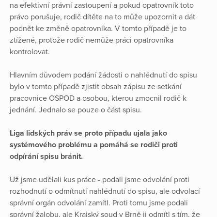
na efektivní právní zastoupení a pokud opatrovník toto
právo porušuje, rodič dítěte na to může upozornit a dát
podnět ke změně opatrovníka. V tomto případě je to
ztížené, protože rodič nemůže práci opatrovníka
kontrolovat.
Hlavním důvodem podání žádosti o nahlédnutí do spisu
bylo v tomto případě zjistit obsah zápisu ze setkání
pracovnice OSPOD a osobou, kterou zmocnil rodič k
jednání. Jednalo se pouze o část spisu.
Liga lidských práv se proto případu ujala jako
systémového problému a pomáhá se rodiči proti
odpírání spisu bránit.
Už jsme udělali kus práce - podali jsme odvolání proti
rozhodnutí o odmítnutí nahlédnutí do spisu, ale odvolací
správní orgán odvolání zamítl. Proti tomu jsme podali
správní žalobu, ale Krajský soud v Brně ji odmítl s tím, že