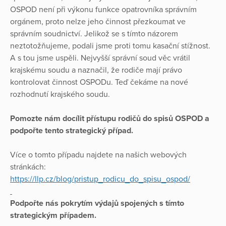
OSPOD není při výkonu funkce opatrovníka správním
orgánem, proto nelze jeho činnost přezkoumat ve
správním soudnictví. Jelikož se s tímto názorem
neztotožňujeme, podali jsme proti tomu kasační stížnost.
A s tou jsme uspěli. Nejvyšší správní soud věc vrátil
krajskému soudu a naznačil, že rodiče mají právo
kontrolovat činnost OSPODu. Teď čekáme na nové
rozhodnutí krajského soudu.
Pomozte nám docílit přístupu rodičů do spisů OSPOD a
podpořte tento strategický případ.
Více o tomto případu najdete na našich webových
stránkách:
https://llp.cz/blog/pristup_rodicu_do_spisu_ospod/
Podpořte nás pokrytím výdajů spojených s tímto
strategickým případem.