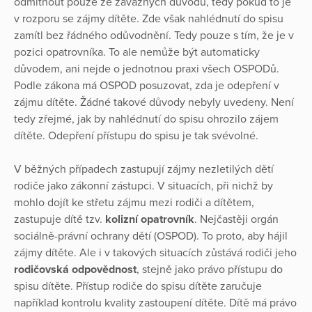
odmítnout pouze ze závažných důvodů, tedy pokud to je
v rozporu se zájmy dítěte. Zde však nahlédnutí do spisu
zamítl bez řádného odůvodnění. Tedy pouze s tím, že je v
pozici opatrovníka. To ale nemůže být automaticky
důvodem, ani nejde o jednotnou praxi všech OSPODů.
Podle zákona má OSPOD posuzovat, zda je odepření v
zájmu dítěte. Žádné takové důvody nebyly uvedeny. Není
tedy zřejmé, jak by nahlédnutí do spisu ohrozilo zájem
dítěte. Odepření přístupu do spisu je tak svévolné.
V běžných případech zastupují zájmy nezletilých dětí
rodiče jako zákonní zástupci. V situacích, při nichž by
mohlo dojít ke střetu zájmu mezi rodiči a dítětem,
zastupuje dítě tzv.
kolizní opatrovník
. Nejčastěji orgán
sociálně-právní ochrany dětí (OSPOD). To proto, aby hájil
zájmy dítěte. Ale i v takových situacích zůstává rodiči jeho
rodičovská odpovědnost
, stejně jako právo přístupu do
spisu dítěte. Přístup rodiče do spisu dítěte zaručuje
například kontrolu kvality zastoupení dítěte. Dítě má právo