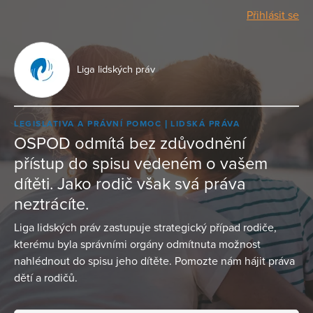
Přihlásit se
Liga lidských práv
LEGISLATIVA A PRÁVNÍ POMOC
LIDSKÁ PRÁVA
OSPOD odmítá bez zdůvodnění
přístup do spisu vedeném o vašem
dítěti. Jako rodič však svá práva
neztrácíte.
Liga lidských práv zastupuje strategický případ rodiče,
kterému byla správními orgány odmítnuta možnost
nahlédnout do spisu jeho dítěte. Pomozte nám hájit práva
dětí a rodičů.