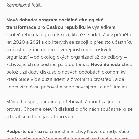
komplexně
řešit.
Nová dohoda: program sociálně-ekologické
transformace pro Českou republiku
je výsledkem
společného dialogu a diskuzí, které se odehrály v průběhu
let 2020 a 2021 a do kterých se zapojilo přes sto účastníků
a účastnic z řad odborné veřejnosti i občanských
organizací – od ekologických organizací až po odbory –
zabývajících se pestrou paletou témat.
Nová dohoda
chce
položit základy diskuse o nových podobách ekonomiky,
která bude víc sloužit lidem a životnímu prostředí, a dá
lidem více času pečovat o sebe navzájem i o naši krajinu.
Máme-li uspět, budeme potřebovat táhnout za jeden
provaz. Chceme
otevřít diskuzi
o příčinách současné krize
a bavit se o tom, jak z toho ven.
Podpořte sbírku
na činnost iniciativy Nové dohody. Vaše