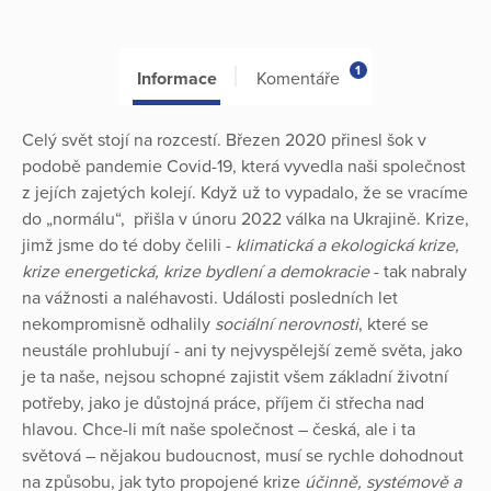
1
Informace
Komentáře
Celý svět stojí na rozcestí. Březen 2020 přinesl šok v
podobě pandemie Covid-19, která vyvedla naši společnost
z jejích zajetých kolejí. Když už to vypadalo, že se vracíme
do „normálu“, přišla v únoru 2022 válka na Ukrajině. Krize,
jimž jsme do té doby čelili -
klimatická a ekologická krize,
krize energetická, krize bydlení a demokracie
- tak nabraly
na vážnosti a naléhavosti. Události posledních let
nekompromisně odhalily
sociální nerovnosti
, které se
neustále prohlubují - ani ty nejvyspělejší země světa, jako
je ta naše, nejsou schopné zajistit všem základní životní
potřeby, jako je důstojná práce, příjem či střecha nad
hlavou. Chce-li mít naše společnost – česká, ale i ta
světová – nějakou budoucnost, musí se rychle dohodnout
na způsobu, jak tyto propojené krize
účinně, systémově a