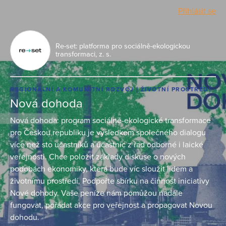
Přihlásit se
Re-set: platforma pro sociálně-ekologickou
transformaci, z. s.
REGIONÁLNÍ A KOMUNITNÍ ROZVOJ
ŽIVOTNÍ PROSTŘEDÍ
Nová dohoda
Nová dohoda: program sociálně-ekologické transformace
pro Českou republiku je výsledkem společného dialogu
více než sto účastníků a účastnic z řad odborné i laické
veřejnosti. Chce položit základy diskuse o nových
podobách ekonomiky, která bude víc sloužit lidem a
životnímu prostředí. Podpořte sbírku na činnost iniciativy
Nové dohody. Vaše peníze nám pomůžou nadále
fungovat, pořádat akce pro veřejnost a propagovat Novou
dohodu.