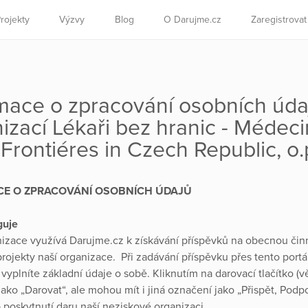
rojekty
Výzvy
Blog
O Darujme.cz
Zaregistrova
mace o zpracování osobních úda
izací Lékaři bez hranic - Médeci
Frontiéres in Czech Republic, o.p
CE O ZPRACOVÁNÍ OSOBNÍCH ÚDAJŮ
guje
izace využívá Darujme.cz k získávání příspěvků na obecnou čin
projekty naší organizace. Při zadávání příspěvku přes tento portá
 vyplníte základní údaje o sobě. Kliknutím na darovací tlačítko (v
ako „Darovat“, ale mohou mít i jiná označení jako „Přispět, Podpo
b poskytnutí daru naší neziskové organizaci.