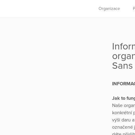
Organizace
P
Infor
organ
Sans 
INFORMA
Jak to fun
Naše organ
konkrétní 
výši daru a
označené j
dáte přísli