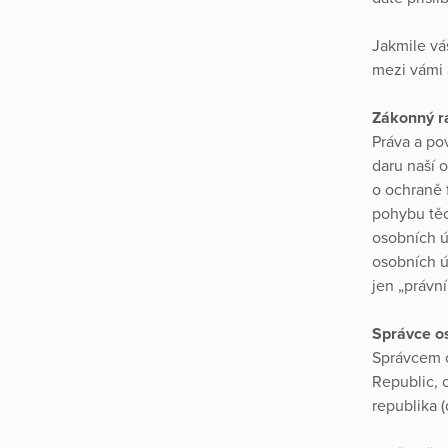
Jakmile vá
mezi vámi 
Zákonný 
Práva a po
daru naší 
o ochraně 
pohybu těc
osobních ú
osobních ú
jen „právn
Správce o
Správcem o
Republic, 
republika (