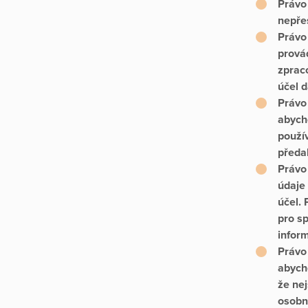
Právo
nepře
Právo
prová
zprac
účel 
Právo 
abych
použí
předal
Právo
údaje 
účel.
pro s
infor
Právo
abych
že ne
osobn