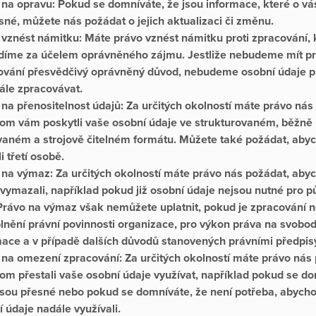
 na opravu:
Pokud se domníváte, že jsou informace, které o v
sné, můžete nás požádat o jejich aktualizaci či změnu.
 vznést námitku:
Máte právo vznést námitku proti zpracování, 
díme za účelem oprávněného zájmu. Jestliže nebudeme mít p
ování přesvědčivý oprávněný důvod, nebudeme osobní údaje p
dále zpracovávat.
na přenositelnost údajů:
Za určitých okolností máte právo nás
om vám poskytli vaše osobní údaje ve strukturovaném, běžně
vaném a strojově čitelném formátu. Můžete také požádat, aby
i třetí osobě.
 na výmaz:
Za určitých okolností máte právo nás požádat, ab
vymazali, například pokud již osobní údaje nejsou nutné pro p
 Právo na výmaz však nemůžete uplatnit, pokud je zpracování 
plnění právní povinnosti organizace, pro výkon práva na svobo
mace a v případě dalších důvodů stanovených právními předpi
 na omezení zpracování:
Za určitých okolností máte právo nás
om přestali vaše osobní údaje využívat, například pokud se do
jsou přesné nebo pokud se domníváte, že není potřeba, abych
í údaje nadále využívali.