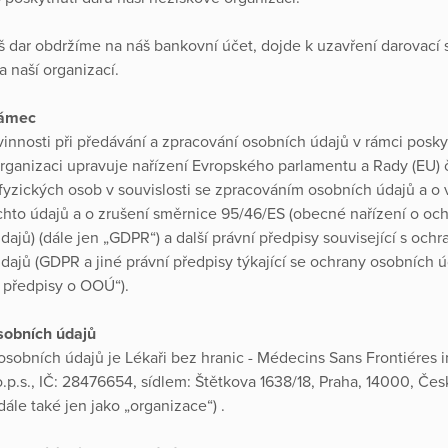
š dar obdržíme na náš bankovní účet, dojde k uzavření darovací
a naší organizací.
rámec
vinnosti při předávání a zpracování osobních údajů v rámci posk
organizaci upravuje nařízení Evropského parlamentu a Rady (EU) 
fyzických osob v souvislosti se zpracováním osobních údajů a o
hto údajů a o zrušení směrnice 95/46/ES (obecné nařízení o oc
dajů) (dále jen „GDPR“) a další právní předpisy související s och
dajů (GDPR a jiné právní předpisy týkající se ochrany osobních ú
í předpisy o OOÚ“).
sobních údajů
sobních údajů je Lékaři bez hranic - Médecins Sans Frontiéres 
o.p.s., IČ: 28476654, sídlem: Štětkova 1638/18, Praha, 14000, Čes
dále také jen jako „organizace“) .