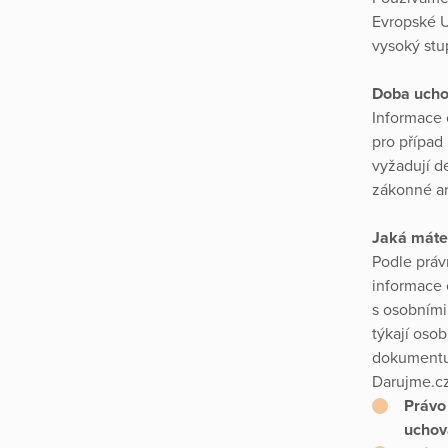
Evropské U
vysoký stu
Doba ucho
Informace 
pro případ
vyžadují d
zákonné a
Jaká máte
Podle práv
informace 
s osobními
týkají oso
dokumentu.
Darujme.cz
Právo 
uchov