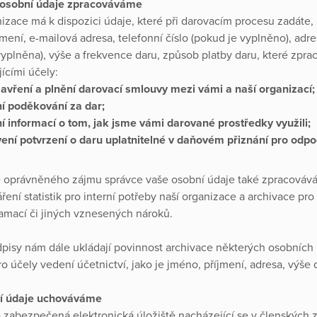
 osobní údaje zpracováváme
izace má k dispozici údaje, které při darovacím procesu zadáte, 
mení, e-mailová adresa, telefonní číslo (pokud je vyplněno), adre
vyplněna), výše a frekvence daru, způsob platby daru, které zpr
ícími účely:
avření a plnění darovací smlouvy mezi vámi a naší organizací;
ní poděkování za dar;
í informací o tom, jak jsme vámi darované prostředky využili;
ení potvrzení o daru uplatnitelné v daňovém přiznání pro odpo
 oprávněného zájmu správce vaše osobní údaje také zpracováv
ření statistik pro interní potřeby naší organizace a archivace pro
lamací či jiných vznesených nároků.
dpisy nám dále ukládají povinnost archivace některých osobních 
o účely vedení účetnictví, jako je jméno, příjmení, adresa, výše 
í údaje uchováváme
zabezpečená elektronická úložiště nacházející se v členských 