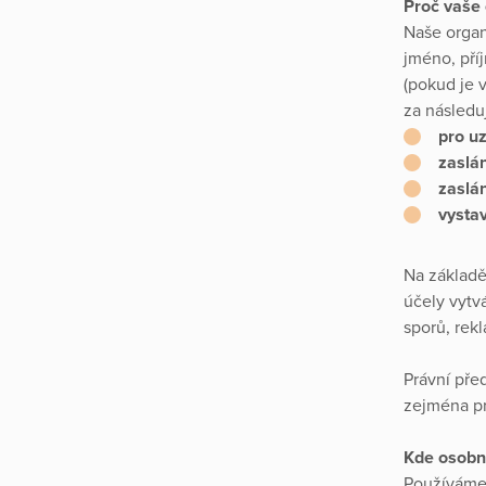
Proč vaše
Naše organ
jméno, příj
(pokud je 
za následuj
pro uz
zaslá
zaslán
vystav
Na základě
účely vytvá
sporů, rek
Právní pře
zejména pr
Kde osobn
Používáme 