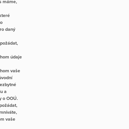
ás máme,
které
ro
ro daný
 požádat,
chom údaje
ychom vaše
ůvodní
nezbytné
du a
sy o OOÚ.
 požádat,
mníváte,
om vaše