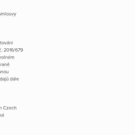
 smlouvy
ytování
č. 2016/679
 volném
hraně
ranou
dajů dále
in Czech
ká