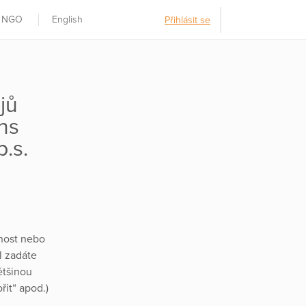
t NGO
English
Přihlásit se
jů
ns
.s.
nost nebo
l zadáte
ětšinou
řit“ apod.)