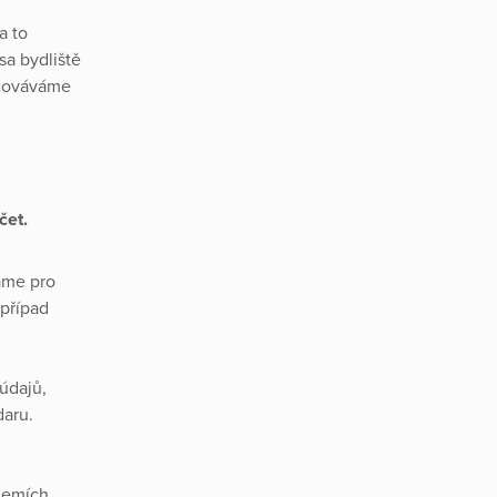
a to
sa bydliště
acováváme
čet.
áme pro
 případ
údajů,
daru.
zemích