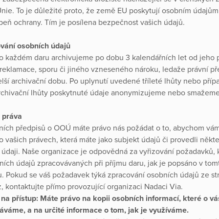
nie. To je důležité proto, že země EU poskytují osobním údajům
peň ochrany. Tím je posílena bezpečnost vašich údajů.
vání osobních údajů
o každém daru archivujeme po dobu 3 kalendářních let od jeho 
 reklamace, sporu či jiného vzneseného nároku, ledaže právní př
elší archivační dobu. Po uplynutí uvedené tříleté lhůty nebo pří
rchivační lhůty poskytnuté údaje anonymizujeme nebo smažem
 práva
ních předpisů o OOÚ máte právo nás požádat o to, abychom vám
o vašich právech, která máte jako subjekt údajů či provedli někt
 údaji. Naše organizace je odpovědná za vyřizování požadavků, 
bních údajů zpracovávaných při příjmu daru, jak je popsáno v tom
 Pokud se váš požadavek týká zpracování osobních údajů ze st
, kontaktujte přímo provozující organizaci Nadaci Via.
na přístup:
Máte právo na kopii osobních informací, které o vá
áváme, a na určité informace o tom, jak je využíváme.