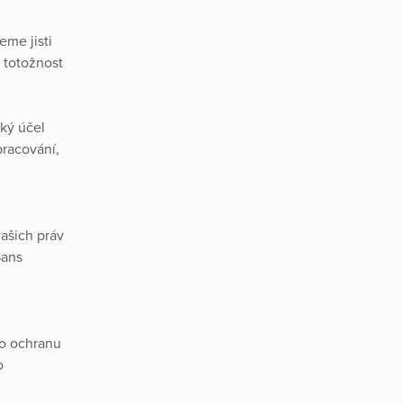
me jisti
 totožnost
aký účel
pracování,
ašich práv
Sans
ro ochranu
o