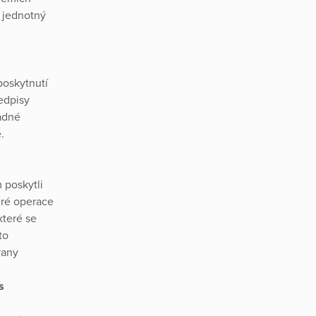
 jednotný
poskytnutí
edpisy
padné
e.
 poskytli
eré operace
které se
to
rany
s