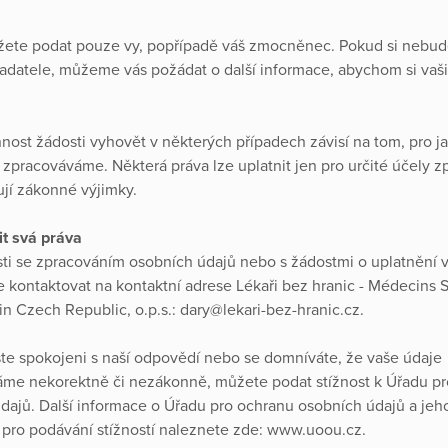
ete podat pouze vy, popřípadě váš zmocněnec. Pokud si nebude
žadatele, můžeme vás požádat o další informace, abychom si vaši
nost žádosti vyhovět v některých případech závisí na tom, pro j
 zpracováváme. Některá práva lze uplatnit jen pro určité účely z
ují zákonné výjimky.
it svá práva
sti se zpracováním osobních údajů nebo s žádostmi o uplatnění v
 kontaktovat na kontaktní adrese Lékaři bez hranic - Médecins 
in Czech Republic, o.p.s.: dary@lekari-bez-hranic.cz.
te spokojeni s naší odpovědí nebo se domníváte, že vaše údaje
me nekorektně či nezákonně, můžete podat stížnost k Úřadu p
dajů. Další informace o Úřadu pro ochranu osobních údajů a jeh
pro podávání stížností naleznete zde: www.uoou.cz.