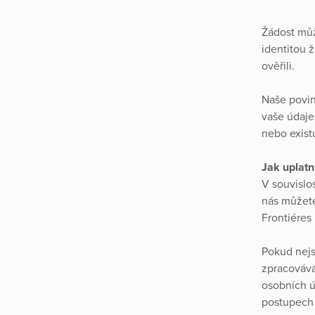
Žádost můž
identitou 
ověřili.
Naše povin
vaše údaje
nebo exist
Jak uplatn
V souvislo
nás můžete
Frontiéres 
Pokud nejs
zpracovává
osobních ú
postupech 