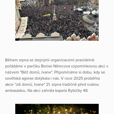
Během srpna se stejnými organizacemi pravidelně
pořádáme v parčíku Borise Němcova vzpomínkovou akci s
názvem "Běž domů, Ivane". Připomínáme si dobu, kdy se
sovětská agrese dotýkala i nás. V roce 2025 proběhla
akce "Jdi domů, Ivane" 21. srpna tradičně před ruskou
ambasádou. Na akci zahrála kapela Rybičky 48.