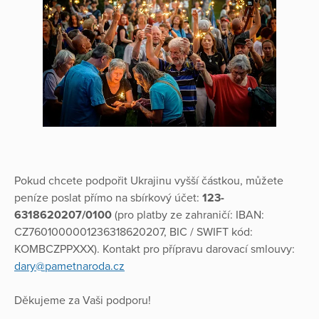
Pokud chcete podpořit Ukrajinu vyšší částkou, můžete
peníze poslat přímo na sbírkový účet:
123-
6318620207/0100
(pro platby ze zahraničí: IBAN:
CZ7601000001236318620207, BIC / SWIFT kód:
KOMBCZPPXXX). Kontakt pro přípravu darovací smlouvy:
dary@pametnaroda.cz
Děkujeme za Vaši podporu!