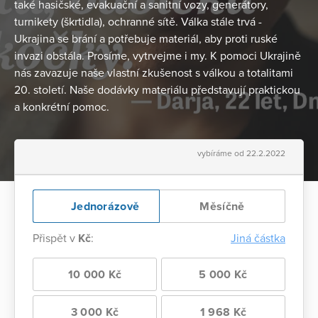
také hasičské, evakuační a sanitní vozy, generátory,
turnikety (škrtidla), ochranné sítě. Válka stále trvá -
Ukrajina se brání a potřebuje materiál, aby proti ruské
invazi obstála. Prosíme, vytrvejme i my. K pomoci Ukrajině
nás zavazuje naše vlastní zkušenost s válkou a totalitami
20. století. Naše dodávky materiálu představují praktickou
a konkrétní pomoc.
vybíráme od 22.2.2022
Jednorázově
Měsíčně
Přispět v
Kč
:
Jiná částka
10 000 Kč
5 000 Kč
3 000 Kč
1 968 Kč