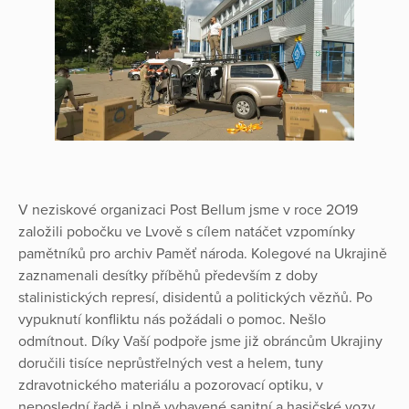
V neziskové organizaci Post Bellum jsme v roce 2O19
založili pobočku ve Lvově s cílem natáčet vzpomínky
pamětníků pro archiv Paměť národa. Kolegové na Ukrajině
zaznamenali desítky příběhů především z doby
stalinistických represí, disidentů a politických vězňů. Po
vypuknutí konfliktu nás požádali o pomoc. Nešlo
odmítnout. Díky Vaší podpoře jsme již obráncům Ukrajiny
doručili tisíce neprůstřelných vest a helem, tuny
zdravotnického materiálu a pozorovací optiku, v
neposlední řadě i plně vybavené sanitní a hasičské vozy.