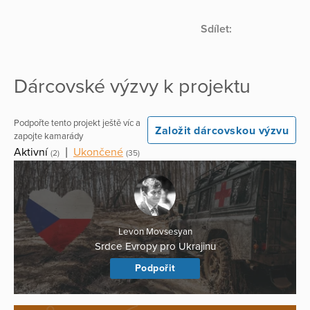
Sdílet:
Dárcovské výzvy k projektu
Podpořte tento projekt ještě víc a
Založit dárcovskou výzvu
zapojte kamarády
Aktivní
|
Ukončené
(2)
(35)
Levon Movsesyan
Srdce Evropy pro Ukrajinu
Podpořit