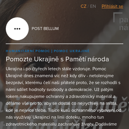
CZ
/
EN
Přihlásit se
POST BELLUM
HUMANITÁRNÍ POMOC
POMOC UKRAJINĚ
Pomozte Ukrajině s Pamětí národa
Ukrajina i po čtyřech letech stále vzdoruje. Pomoc
Ukrajině dnes znamená víc než kdy dřív - netolerujme
bezpráví, kterému čelí naši přátelé proto, že se rozhodli s
námi sdílet hodnoty svobody a demokracie. Už pátým
rokem nakupujeme ochranný a zdravotnický materiál a
děláme vše pro to, aby se dostal co nejrychleji na místa,
kde je nejvíce třeba. Tisíce kusů ochranného vybavení od
nás využívají Ukrajinci na linii doteku, mnoho tun
zdravotnického materiálu zachraňuje životy. Dodáváme