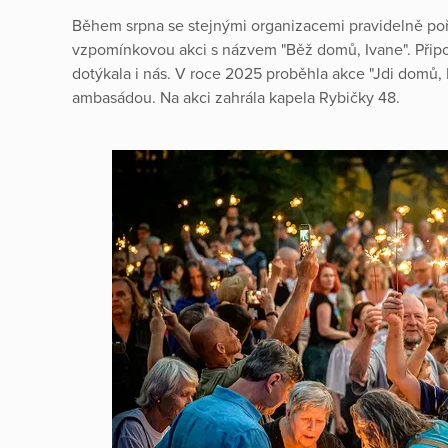
Během srpna se stejnými organizacemi pravidelně p
vzpomínkovou akci s názvem "Běž domů, Ivane". Přip
dotýkala i nás. V roce 2025 proběhla akce "Jdi domů, 
ambasádou. Na akci zahrála kapela Rybičky 48.