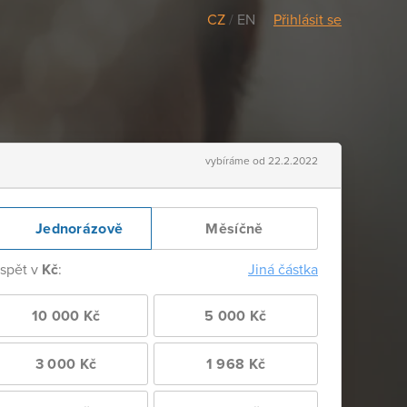
CZ
/
EN
Přihlásit se
vybíráme od 22.2.2022
Jednorázově
Měsíčně
ispět v
Kč
:
Jiná částka
10 000 Kč
5 000 Kč
3 000 Kč
1 968 Kč