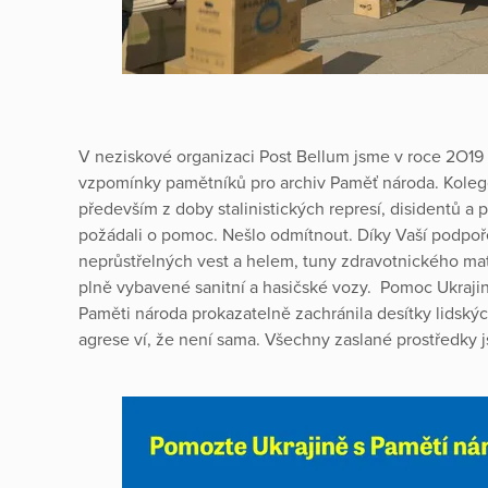
V neziskové organizaci Post Bellum jsme v roce 2O19 
vzpomínky pamětníků pro archiv Paměť národa. Koleg
především z doby stalinistických represí, disidentů a 
požádali o pomoc. Nešlo odmítnout. Díky Vaší podpoře 
neprůstřelných vest a helem, tuny zdravotnického mate
plně vybavené sanitní a hasičské vozy. Pomoc Ukrajin
Paměti národa prokazatelně zachránila desítky lidský
agrese ví, že není sama. Všechny zaslané prostředky 