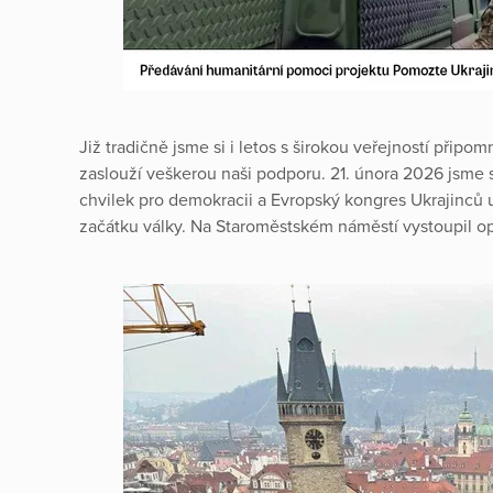
Již tradičně jsme si i letos s širokou veřejností připomn
zaslouží veškerou naši podporu. 21. února 2026 jsme s
chvilek pro demokracii a Evropský kongres Ukrajinců 
začátku války. Na Staroměstském náměstí vystoupil op