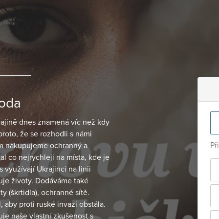
roda
krajině dnes znamená víc než kdy
proto, že se rozhodli s námi
Př
em nakupujeme ochranný a
l co nejrychleji na místa, kde je
využívají Ukrajinci na linii
uje životy. Dodáváme také
y (škrtidla), ochranné sítě.
, aby proti ruské invazi obstála.
je naše vlastní zkušenost s