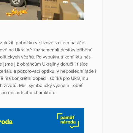
založili pobočku ve Lvově s cílem natáčet
ové na Ukrajině zaznamenali desítky příběhů
politických vězňů. Po vypuknutí konfliktu nás
jsme již obráncům Ukrajiny doručili tisíce
riálu a pozorovací optiku, v neposlední řadě i
ě má konkrétní dopad - sbírka pro Ukrajinu
ch životů. Má i symbolický význam - oběť
jsou nesmrtícího charakteru.