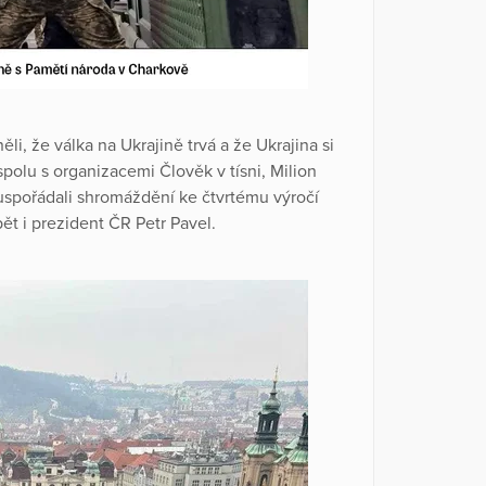
ěli, že válka na Ukrajině trvá a že Ukrajina si
polu s organizacemi Člověk v tísni, Milion
uspořádali shromáždění ke čtvrtému výročí
ět i prezident ČR Petr Pavel.