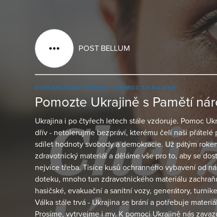
POST BELLUM
HUMANITÁRNÍ POMOC
POMOC UKRAJINĚ
Pomozte Ukrajině s Pamětí ná
Ukrajina i po čtyřech letech stále vzdoruje. Pomoc U
dřív - netolerujme bezpráví, kterému čelí naši přátelé 
sdílet hodnoty svobody a demokracie. Už pátým rok
zdravotnický materiál a děláme vše pro to, aby se dosta
nejvíce třeba. Tisíce kusů ochranného vybavení od nás 
doteku, mnoho tun zdravotnického materiálu zachraň
hasičské, evakuační a sanitní vozy, generátory, turniket
Válka stále trvá - Ukrajina se brání a potřebuje materiál
Prosíme, vytrvejme i my. K pomoci Ukrajině nás zavazu