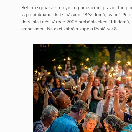
Během srpna se stejnými organizacemi pravidelně p
vzpomínkovou akci s názvem "Běž domů, Ivane". Přip
dotýkala i nás. V roce 2025 proběhla akce "Jdi domů, 
ambasádou. Na akci zahrála kapela Rybičky 48.