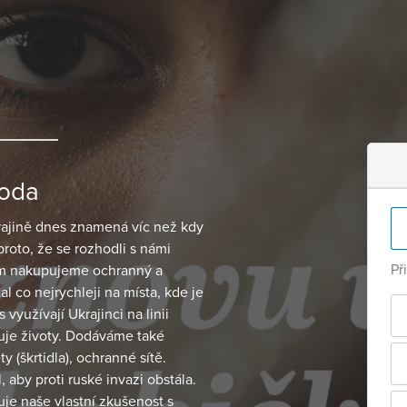
roda
krajině dnes znamená víc než kdy
proto, že se rozhodli s námi
Př
em nakupujeme ochranný a
l co nejrychleji na místa, kde je
využívají Ukrajinci na linii
uje životy. Dodáváme také
y (škrtidla), ochranné sítě.
, aby proti ruské invazi obstála.
je naše vlastní zkušenost s