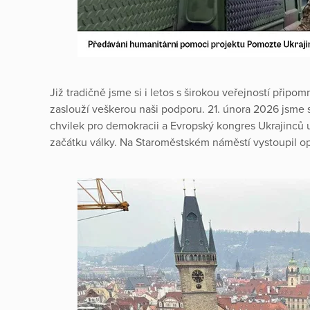
Již tradičně jsme si i letos s širokou veřejností připomn
zaslouží veškerou naši podporu. 21. února 2026 jsme s
chvilek pro demokracii a Evropský kongres Ukrajinců 
začátku války. Na Staroměstském náměstí vystoupil op