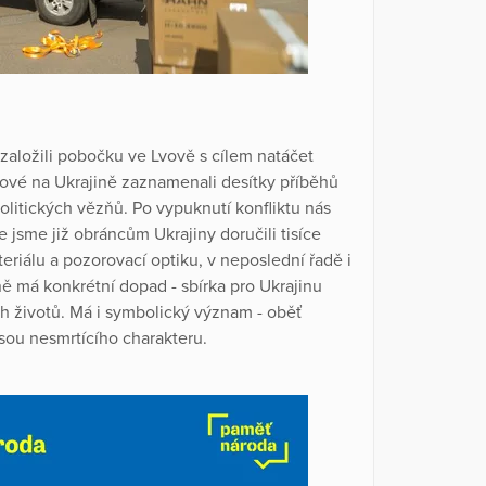
založili pobočku ve Lvově s cílem natáčet
ové na Ukrajině zaznamenali desítky příběhů
politických vězňů. Po vypuknutí konfliktu nás
jsme již obráncům Ukrajiny doručili tisíce
riálu a pozorovací optiku, v neposlední řadě i
ě má konkrétní dopad - sbírka pro Ukrajinu
ch životů. Má i symbolický význam - oběť
jsou nesmrtícího charakteru.