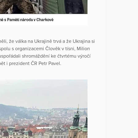
ěli, že válka na Ukrajině trvá a že Ukrajina si
polu s organizacemi Člověk v tísni, Milion
uspořádali shromáždění ke čtvrtému výročí
ět i prezident ČR Petr Pavel.