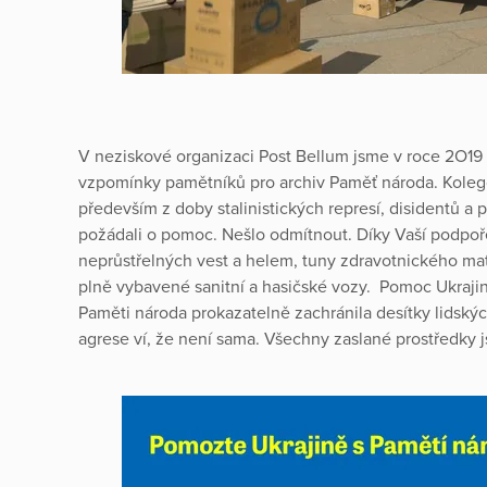
V neziskové organizaci Post Bellum jsme v roce 2O19 
vzpomínky pamětníků pro archiv Paměť národa. Koleg
především z doby stalinistických represí, disidentů a 
požádali o pomoc. Nešlo odmítnout. Díky Vaší podpoře 
neprůstřelných vest a helem, tuny zdravotnického mate
plně vybavené sanitní a hasičské vozy. Pomoc Ukrajin
Paměti národa prokazatelně zachránila desítky lidský
agrese ví, že není sama. Všechny zaslané prostředky 