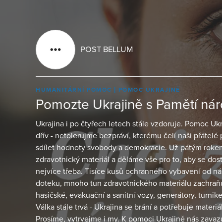
POST BELLUM
HUMANITÁRNÍ POMOC
POMOC UKRAJINĚ
Pomozte Ukrajině s Pamětí ná
Ukrajina i po čtyřech letech stále vzdoruje. Pomoc U
dřív - netolerujme bezpráví, kterému čelí naši přátelé 
sdílet hodnoty svobody a demokracie. Už pátým rok
zdravotnický materiál a děláme vše pro to, aby se dosta
nejvíce třeba. Tisíce kusů ochranného vybavení od nás 
doteku, mnoho tun zdravotnického materiálu zachraň
hasičské, evakuační a sanitní vozy, generátory, turniket
Válka stále trvá - Ukrajina se brání a potřebuje materiál
Prosíme, vytrvejme i my. K pomoci Ukrajině nás zavazu