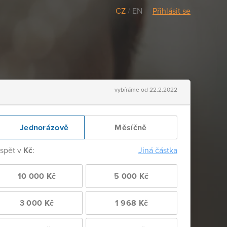
CZ
/
EN
Přihlásit se
vybíráme od 22.2.2022
Jednorázově
Měsíčně
ispět v
Kč
:
Jiná částka
10 000 Kč
5 000 Kč
3 000 Kč
1 968 Kč