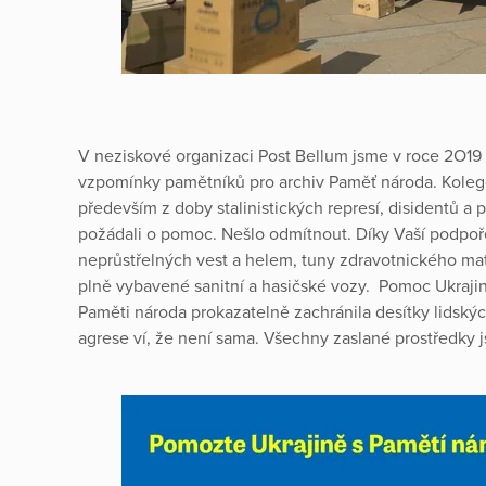
V neziskové organizaci Post Bellum jsme v roce 2O19 
vzpomínky pamětníků pro archiv Paměť národa. Koleg
především z doby stalinistických represí, disidentů a 
požádali o pomoc. Nešlo odmítnout. Díky Vaší podpoře 
neprůstřelných vest a helem, tuny zdravotnického mate
plně vybavené sanitní a hasičské vozy. Pomoc Ukrajin
Paměti národa prokazatelně zachránila desítky lidský
agrese ví, že není sama. Všechny zaslané prostředky 