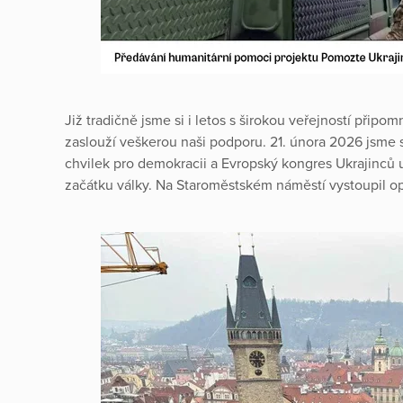
Již tradičně jsme si i letos s širokou veřejností připomn
zaslouží veškerou naši podporu. 21. února 2026 jsme s
chvilek pro demokracii a Evropský kongres Ukrajinců 
začátku války. Na Staroměstském náměstí vystoupil op