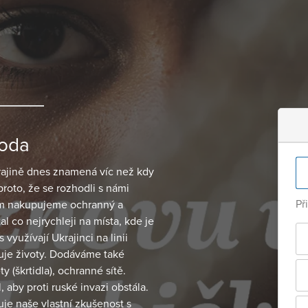
roda
krajině dnes znamená víc než kdy
proto, že se rozhodli s námi
Př
em nakupujeme ochranný a
l co nejrychleji na místa, kde je
využívají Ukrajinci na linii
uje životy. Dodáváme také
y (škrtidla), ochranné sítě.
, aby proti ruské invazi obstála.
je naše vlastní zkušenost s