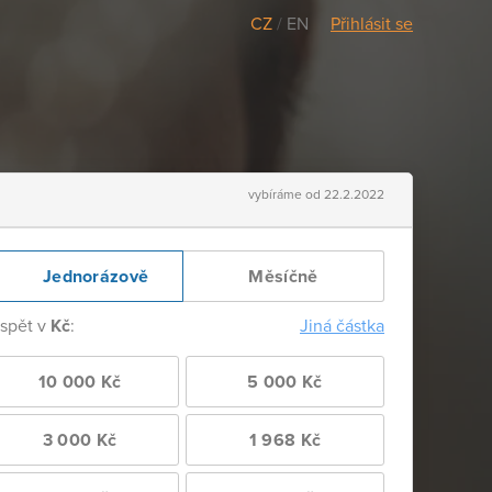
CZ
/
EN
Přihlásit se
vybíráme od 22.2.2022
Jednorázově
Měsíčně
ispět v
Kč
:
Jiná částka
10 000 Kč
5 000 Kč
3 000 Kč
1 968 Kč