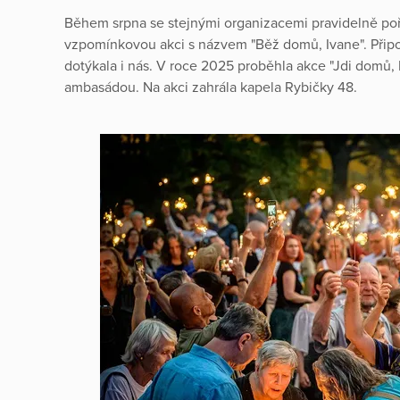
Během srpna se stejnými organizacemi pravidelně p
vzpomínkovou akci s názvem "Běž domů, Ivane". Přip
dotýkala i nás. V roce 2025 proběhla akce "Jdi domů, 
ambasádou. Na akci zahrála kapela Rybičky 48.