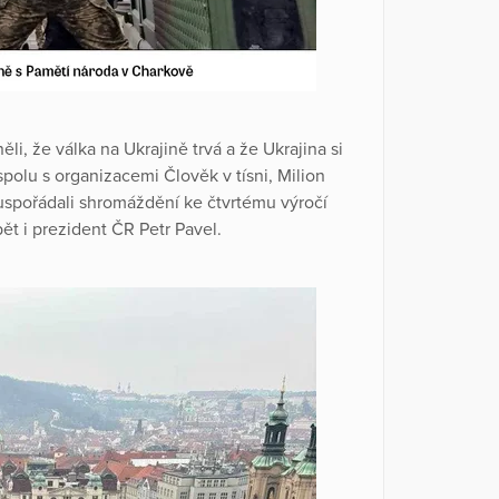
ěli, že válka na Ukrajině trvá a že Ukrajina si
polu s organizacemi Člověk v tísni, Milion
uspořádali shromáždění ke čtvrtému výročí
ět i prezident ČR Petr Pavel.