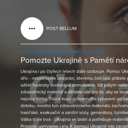
POST BELLUM
HUMANITÁRNÍ POMOC
POMOC UKRAJINĚ
Pomozte Ukrajině s Pamětí ná
Ukrajina i po čtyřech letech stále vzdoruje. Pomoc U
dřív - netolerujme bezpráví, kterému čelí naši přátelé 
sdílet hodnoty svobody a demokracie. Už pátým rok
zdravotnický materiál a děláme vše pro to, aby se dosta
nejvíce třeba. Tisíce kusů ochranného vybavení od nás 
doteku, mnoho tun zdravotnického materiálu zachraň
hasičské, evakuační a sanitní vozy, generátory, turniket
Válka stále trvá - Ukrajina se brání a potřebuje materiál
Prosíme, vytrvejme i my. K pomoci Ukrajině nás zavazu