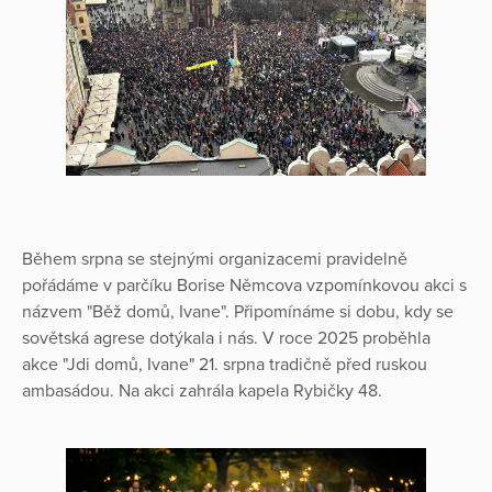
Během srpna se stejnými organizacemi pravidelně
pořádáme v parčíku Borise Němcova vzpomínkovou akci s
názvem "Běž domů, Ivane". Připomínáme si dobu, kdy se
sovětská agrese dotýkala i nás. V roce 2025 proběhla
akce "Jdi domů, Ivane" 21. srpna tradičně před ruskou
ambasádou. Na akci zahrála kapela Rybičky 48.