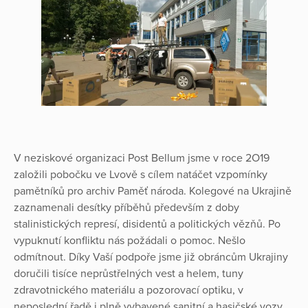
V neziskové organizaci Post Bellum jsme v roce 2O19
založili pobočku ve Lvově s cílem natáčet vzpomínky
pamětníků pro archiv Paměť národa. Kolegové na Ukrajině
zaznamenali desítky příběhů především z doby
stalinistických represí, disidentů a politických vězňů. Po
vypuknutí konfliktu nás požádali o pomoc. Nešlo
odmítnout. Díky Vaší podpoře jsme již obráncům Ukrajiny
doručili tisíce neprůstřelných vest a helem, tuny
zdravotnického materiálu a pozorovací optiku, v
neposlední řadě i plně vybavené sanitní a hasičské vozy.