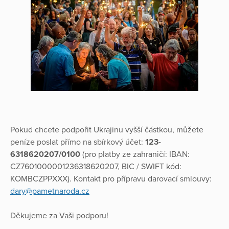
Pokud chcete podpořit Ukrajinu vyšší částkou, můžete
peníze poslat přímo na sbírkový účet:
123-
6318620207/0100
(pro platby ze zahraničí: IBAN:
CZ7601000001236318620207, BIC / SWIFT kód:
KOMBCZPPXXX). Kontakt pro přípravu darovací smlouvy:
dary@pametnaroda.cz
Děkujeme za Vaši podporu!