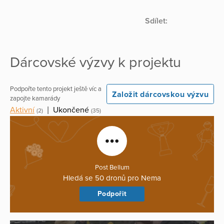
Sdílet:
Dárcovské výzvy k projektu
Podpořte tento projekt ještě víc a
Založit dárcovskou výzvu
zapojte kamarády
Aktivní
|
Ukončené
(2)
(35)
Post Bellum
Hledá se 50 dronů pro Nema
Podpořit