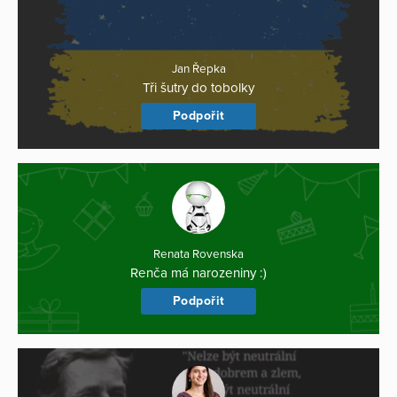
Jan Řepka
Tři šutry do tobolky
Podpořit
Renata Rovenska
Renča má narozeniny :)
Podpořit