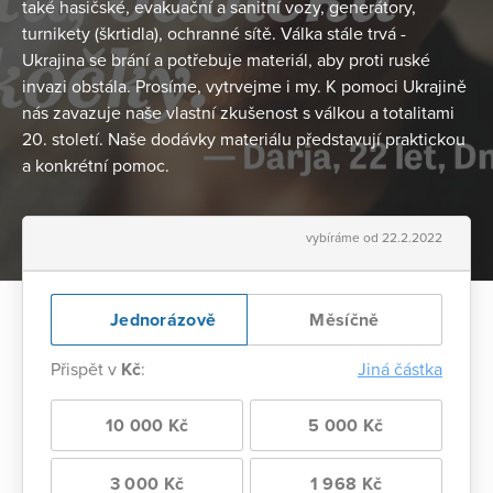
také hasičské, evakuační a sanitní vozy, generátory,
turnikety (škrtidla), ochranné sítě. Válka stále trvá -
Ukrajina se brání a potřebuje materiál, aby proti ruské
invazi obstála. Prosíme, vytrvejme i my. K pomoci Ukrajině
nás zavazuje naše vlastní zkušenost s válkou a totalitami
20. století. Naše dodávky materiálu představují praktickou
a konkrétní pomoc.
vybíráme od 22.2.2022
Jednorázově
Měsíčně
Přispět v
Kč
:
Jiná částka
10 000 Kč
5 000 Kč
3 000 Kč
1 968 Kč