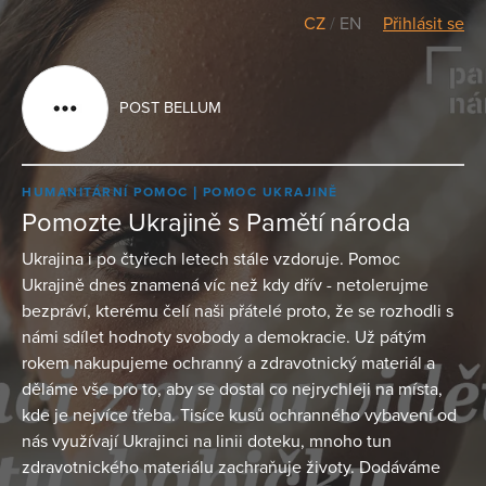
CZ
/
EN
Přihlásit se
POST BELLUM
HUMANITÁRNÍ POMOC
POMOC UKRAJINĚ
Pomozte Ukrajině s Pamětí národa
Ukrajina i po čtyřech letech stále vzdoruje. Pomoc
Ukrajině dnes znamená víc než kdy dřív - netolerujme
bezpráví, kterému čelí naši přátelé proto, že se rozhodli s
námi sdílet hodnoty svobody a demokracie. Už pátým
rokem nakupujeme ochranný a zdravotnický materiál a
děláme vše pro to, aby se dostal co nejrychleji na místa,
kde je nejvíce třeba. Tisíce kusů ochranného vybavení od
nás využívají Ukrajinci na linii doteku, mnoho tun
zdravotnického materiálu zachraňuje životy. Dodáváme