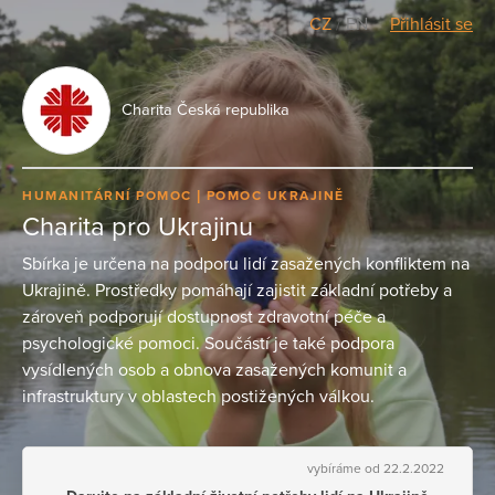
CZ
/
EN
Přihlásit se
Charita Česká republika
HUMANITÁRNÍ POMOC
POMOC UKRAJINĚ
Charita pro Ukrajinu
Sbírka je určena na podporu lidí zasažených konfliktem na
Ukrajině. Prostředky pomáhají zajistit základní potřeby a
zároveň podporují dostupnost zdravotní péče a
psychologické pomoci. Součástí je také podpora
vysídlených osob a obnova zasažených komunit a
infrastruktury v oblastech postižených válkou.
vybíráme od 22.2.2022