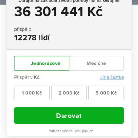
Darujte na základní životní potřeby lidí na Ukrajině
36 301 441 Kč
přispělo
12278 lidí
Jednorázově
Měsíčně
Přispět v
Kč
:
Jiná částka
1 000 Kč
2 000 Kč
5 000 Kč
Darovat
zabezpečeno Darujme.cz