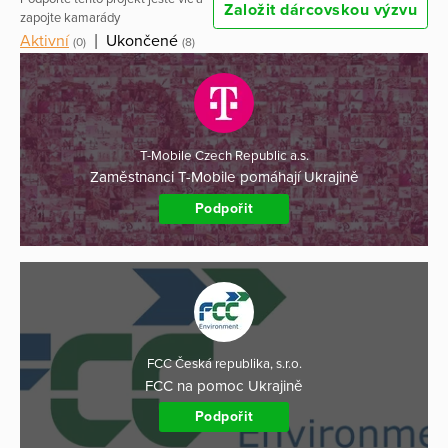
Založit dárcovskou výzvu
zapojte kamarády
Aktivní
|
Ukončené
(0)
(8)
T-Mobile Czech Republic a.s.
Zaměstnanci T-Mobile pomáhají Ukrajině
Podpořit
FCC Česká republika, s.r.o.
FCC na pomoc Ukrajině
Podpořit