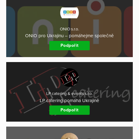
ONIO s.r.o.
ONIO pro Ukrajinu – pomáhejme společně
Podpořit
LP catering & events s.r.o.
LP catering pomáhá Ukrajině
Podpořit