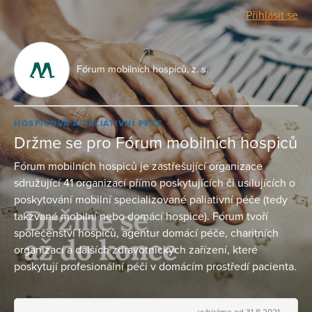
Přihlásit se
Fórum mobilních hospiců, z. s.
HOSPICOVÁ A PALIATIVNÍ PÉČE
Držme se pro Fórum mobilních hospiců
Fórum mobilních hospiců je zastřešující organizace
sdružující 41 organizací přímo poskytujících či usilujících o
poskytování mobilní specializované paliativní péče (tedy
takzvané mobilní nebo domácí hospice). Fórum tvoří
společenství hospiců, agentur domácí péče, charitních
organizací a dalších zdravotnických zařízení, které
poskytují profesionální péči v domácím prostředí pacienta.
vybíráme od 31.8.2021