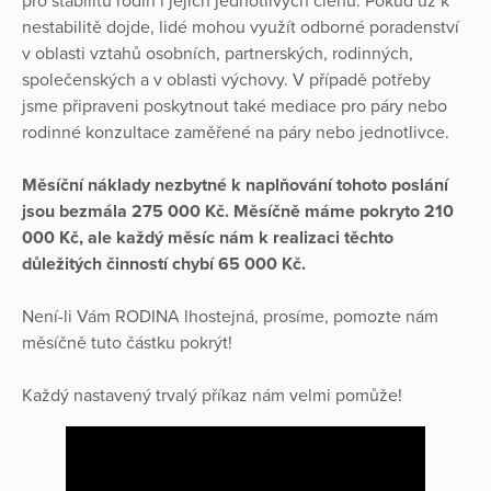
pro stabilitu rodin i jejich jednotlivých členů. Pokud už k
nestabilitě dojde, lidé mohou využít odborné poradenství
v oblasti vztahů osobních, partnerských, rodinných,
společenských a v oblasti výchovy. V případě potřeby
jsme připraveni poskytnout také mediace pro páry nebo
rodinné konzultace zaměřené na páry nebo jednotlivce.
Měsíční náklady nezbytné k naplňování tohoto poslání
jsou bezmála 275 000 Kč. Měsíčně máme pokryto 210
000 Kč, ale každý měsíc nám k realizaci těchto
důležitých činností chybí 65 000 Kč.
Není-li Vám RODINA lhostejná, prosíme, pomozte nám
měsíčně tuto částku pokrýt!
Každý nastavený trvalý příkaz nám velmi pomůže!