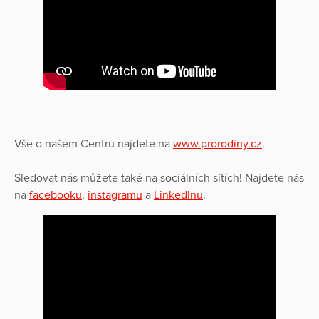
Vše o našem Centru najdete na
www.prorodiny.cz
.
Sledovat nás můžete také na sociálních sítích! Najdete nás
na
facebooku
,
instagramu
a
LinkedInu
.