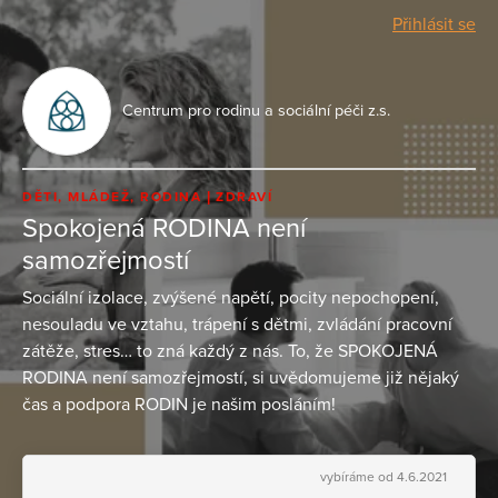
Přihlásit se
Centrum pro rodinu a sociální péči z.s.
DĚTI, MLÁDEŽ, RODINA
ZDRAVÍ
Spokojená RODINA není
samozřejmostí
Sociální izolace, zvýšené napětí, pocity nepochopení,
nesouladu ve vztahu, trápení s dětmi, zvládání pracovní
zátěže, stres… to zná každý z nás. To, že SPOKOJENÁ
RODINA není samozřejmostí, si uvědomujeme již nějaký
čas a podpora RODIN je našim posláním!
vybíráme od 4.6.2021