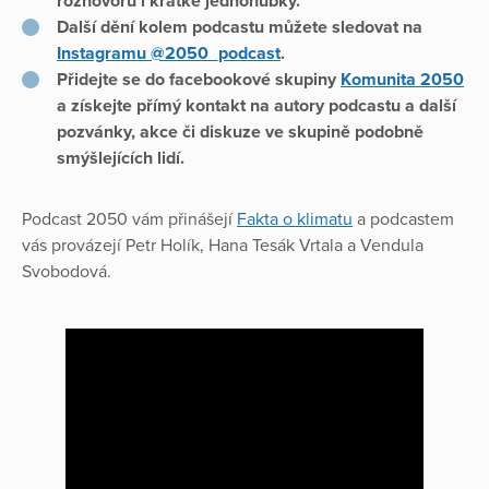
rozhovorů i krátké jednohubky.
Další dění kolem podcastu můžete sledovat na
Instagramu @2050_podcast
.
Přidejte se do facebookové skupiny
Komunita 2050
a získejte přímý kontakt na autory podcastu a další
pozvánky, akce či diskuze ve skupině podobně
smýšlejících lidí.
Podcast 2050 vám přinášejí
Fakta o klimatu
a podcastem
vás provázejí Petr Holík, Hana Tesák Vrtala a Vendula
Svobodová.