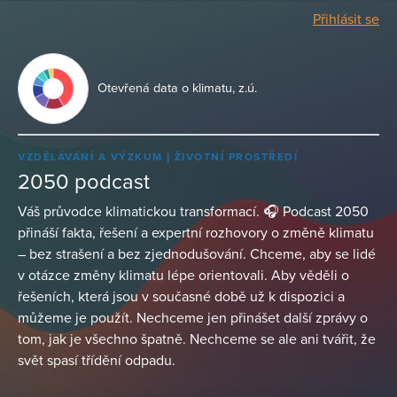
Přihlásit se
Otevřená data o klimatu, z.ú.
VZDĚLÁVÁNÍ A VÝZKUM
ŽIVOTNÍ PROSTŘEDÍ
2050 podcast
Váš průvodce klimatickou transformací. 🎧 Podcast 2050
přináší fakta, řešení a expertní rozhovory o změně klimatu
– bez strašení a bez zjednodušování. Chceme, aby se lidé
v otázce změny klimatu lépe orientovali. Aby věděli o
řešeních, která jsou v současné době už k dispozici a
můžeme je použít. Nechceme jen přinášet další zprávy o
tom, jak je všechno špatně. Nechceme se ale ani tvářit, že
svět spasí třídění odpadu.