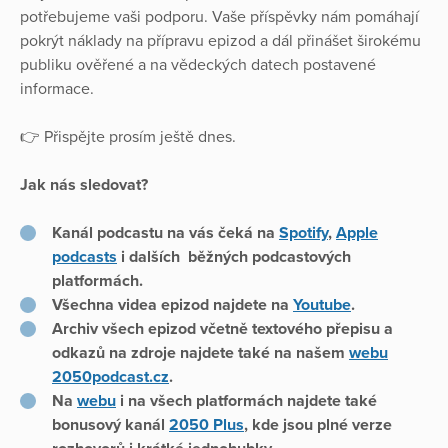
potřebujeme vaši podporu. Vaše příspěvky nám pomáhají
pokrýt náklady na přípravu epizod a dál přinášet širokému
publiku ověřené a na vědeckých datech postavené
informace.
👉 Přispějte prosím ještě dnes.
Jak nás sledovat?
Kanál podcastu na vás čeká na
Spotify
,
Apple
podcasts
i dalších běžných podcastových
platformách.
Všechna videa epizod najdete na
Youtube
.
Archiv všech epizod včetně textového přepisu a
odkazů na zdroje najdete také na našem
webu
2050podcast.cz
.
Na
webu
i na všech platformách najdete také
bonusový kanál
2050 Plus
, kde jsou plné verze