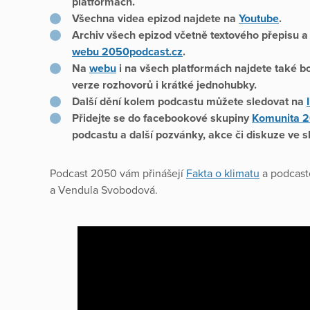
platformách.
Všechna videa epizod najdete na
Youtube
.
Archiv všech epizod včetně textového přepisu 
webu 2050podcast.cz
.
Na
webu
i na všech platformách najdete také 
verze rozhovorů i krátké jednohubky.
Další dění kolem podcastu můžete sledovat na
Přidejte se do facebookové skupiny
Komunita 
podcastu a další pozvánky, akce či diskuze ve s
Podcast 2050 vám přinášejí
Fakta o klimatu
a podcaste
a Vendula Svobodová.