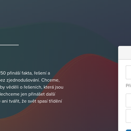
0 přináší fakta, řešení a
 bez zjednodušování. Chceme,
Př
by věděli o řešeních, která jsou
Nechceme jen přinášet další
ni tvářit, že svět spasí třídění