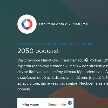
Otevřená data o klimatu, z.ú.
VZDĚLÁVÁNÍ A VÝZKUM
ŽIVOTNÍ PROSTŘEDÍ
2050 podcast
Váš průvodce klimatickou transformací. 🎧 Podcast 205
expertní rozhovory o změně klimatu – bez strašení a
aby se lidé v otázce změny klimatu lépe orientovali. A
v současné době už k dispozici a můžeme je použít. 
zprávy o tom, jak je všechno špatně. Nechceme se ale a
odpadu.
+9
Informace
Komentáře