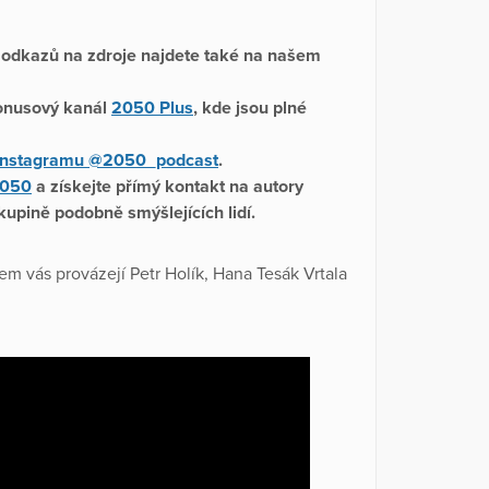
a odkazů na zdroje najdete také na našem
bonusový kanál
2050 Plus
, kde jsou plné
Instagramu @2050_podcast
.
2050
a získejte přímý kontakt na autory
kupině podobně smýšlejících lidí.
m vás provázejí Petr Holík, Hana Tesák Vrtala