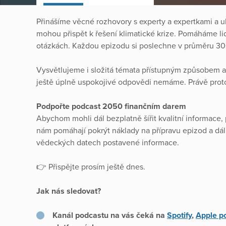
Přinášíme věcné rozhovory s experty a expertkami a u
mohou přispět k řešení klimatické krize. Pomáháme li
otázkách. Každou epizodu si poslechne v průměru 300
Vysvětlujeme i složitá témata přístupným způsobem a 
ještě úplně uspokojivé odpovědi nemáme. Právě proto 
Podpořte podcast 2050 finančním darem
Abychom mohli dál bezplatně šířit kvalitní informace
nám pomáhají pokrýt náklady na přípravu epizod a dál
vědeckých datech postavené informace.
👉 Přispějte prosím ještě dnes.
Jak nás sledovat?
Kanál podcastu na vás čeká na
Spotify
,
Apple p