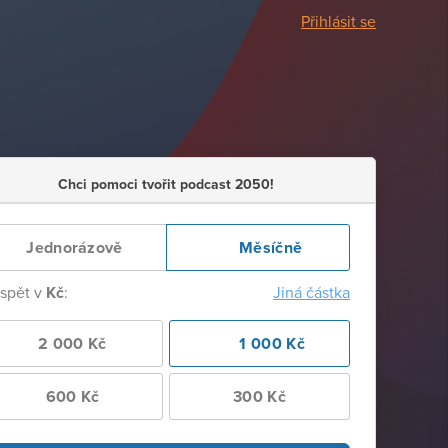
Přihlásit se
Chci pomoci tvořit podcast 2050!
Jednorázově
Měsíčně
ispět v
Kč
:
Jiná částka
2 000 Kč
1 000 Kč
600 Kč
300 Kč