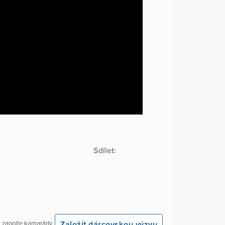
Sdílet:
Založit dárcovskou výzvu
 a zapojte kamarády