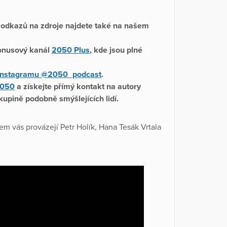
a odkazů na zdroje najdete také na našem
bonusový kanál
2050 Plus
, kde jsou plné
Instagramu @2050_podcast
.
2050
a získejte přímý kontakt na autory
kupině podobně smýšlejících lidí.
m vás provázejí Petr Holík, Hana Tesák Vrtala