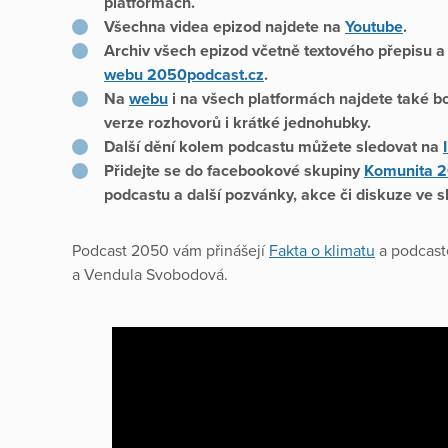
platformách.
Všechna videa epizod najdete na
Youtube
.
Archiv všech epizod včetně textového přepisu 
webu 2050podcast.cz
.
Na
webu
i na všech platformách najdete také 
verze rozhovorů i krátké jednohubky.
Další dění kolem podcastu můžete sledovat na
Přidejte se do facebookové skupiny
Komunita 
podcastu a další pozvánky, akce či diskuze ve s
Podcast 2050 vám přinášejí
Fakta o klimatu
a podcaste
a Vendula Svobodová.