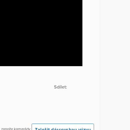
Sdílet:
Založit dárcovskou výzvu
 a zapojte kamarády