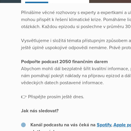
Přinášíme věcné rozhovory s experty a expertkami a u
mohou přispět k řešení klimatické krize. Pomáháme li
otázkách. Každou epizodu si poslechne v průměru 300
Vysvětlujeme i složitá témata přístupným způsobem a 
ještě úplně uspokojivé odpovědi nemáme. Právě proto 
Podpořte podcast 2050 finančním darem
Abychom mohli dál bezplatně šířit kvalitní informace
nám pomáhají pokrýt náklady na přípravu epizod a dál
vědeckých datech postavené informace.
👉 Přispějte prosím ještě dnes.
Jak nás sledovat?
Kanál podcastu na vás čeká na
Spotify
,
Apple p