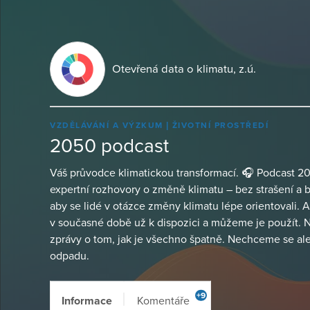
Otevřená data o klimatu, z.ú.
VZDĚLÁVÁNÍ A VÝZKUM
ŽIVOTNÍ PROSTŘEDÍ
2050 podcast
Váš průvodce klimatickou transformací. 🎧 Podcast 205
expertní rozhovory o změně klimatu – bez strašení a
aby se lidé v otázce změny klimatu lépe orientovali. A
v současné době už k dispozici a můžeme je použít. 
zprávy o tom, jak je všechno špatně. Nechceme se ale a
odpadu.
+9
Informace
Komentáře