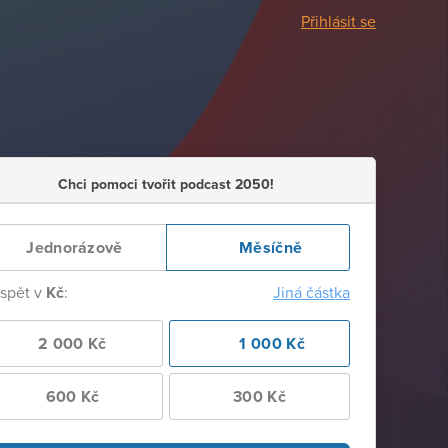
Přihlásit se
Chci pomoci tvořit podcast 2050!
Jednorázově
Měsíčně
ispět v
Kč
:
Jiná částka
2 000 Kč
1 000 Kč
600 Kč
300 Kč