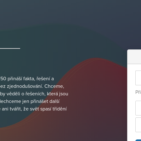
0 přináší fakta, řešení a
 bez zjednodušování. Chceme,
Př
by věděli o řešeních, která jsou
Nechceme jen přinášet další
ni tvářit, že svět spasí třídění