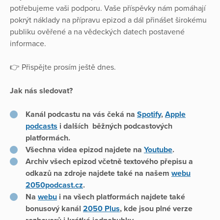
potřebujeme vaši podporu. Vaše příspěvky nám pomáhají
pokrýt náklady na přípravu epizod a dál přinášet širokému
publiku ověřené a na vědeckých datech postavené
informace.
👉 Přispějte prosím ještě dnes.
Jak nás sledovat?
Kanál podcastu na vás čeká na
Spotify
,
Apple
podcasts
i dalších běžných podcastových
platformách.
Všechna videa epizod najdete na
Youtube
.
Archiv všech epizod včetně textového přepisu a
odkazů na zdroje najdete také na našem
webu
2050podcast.cz
.
Na
webu
i na všech platformách najdete také
bonusový kanál
2050 Plus
, kde jsou plné verze