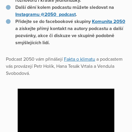
rozhovorů i krátké jednohubky.
Další dění kolem podcastu můžete sledovat na
Instagramu @2050_podcast
.
Přidejte se do facebookové skupiny
Komunita 2050
a získejte přímý kontakt na autory podcastu a další
pozvánky, akce či diskuze ve skupině podobně
smýšlejících lidí.
Podcast 2050 vám přinášejí
Fakta o klimatu
a podcastem
vás provázejí Petr Holík, Hana Tesák Vrtala a Vendula
Svobodová.