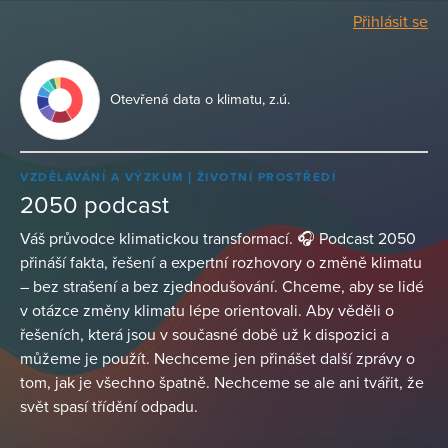
Přihlásit se
Otevřená data o klimatu, z.ú.
VZDĚLÁVÁNÍ A VÝZKUM
ŽIVOTNÍ PROSTŘEDÍ
2050 podcast
Váš průvodce klimatickou transformací. 🎧 Podcast 2050
přináší fakta, řešení a expertní rozhovory o změně klimatu
– bez strašení a bez zjednodušování. Chceme, aby se lidé
v otázce změny klimatu lépe orientovali. Aby věděli o
řešeních, která jsou v současné době už k dispozici a
můžeme je použít. Nechceme jen přinášet další zprávy o
tom, jak je všechno špatně. Nechceme se ale ani tvářit, že
svět spasí třídění odpadu.