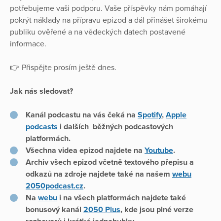
potřebujeme vaši podporu. Vaše příspěvky nám pomáhají
pokrýt náklady na přípravu epizod a dál přinášet širokému
publiku ověřené a na vědeckých datech postavené
informace.
👉 Přispějte prosím ještě dnes.
Jak nás sledovat?
Kanál podcastu na vás čeká na
Spotify
,
Apple
podcasts
i dalších běžných podcastových
platformách.
Všechna videa epizod najdete na
Youtube
.
Archiv všech epizod včetně textového přepisu a
odkazů na zdroje najdete také na našem
webu
2050podcast.cz
.
Na
webu
i na všech platformách najdete také
bonusový kanál
2050 Plus
, kde jsou plné verze