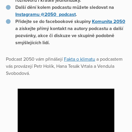
rozhovorů i krátké jednohubky.
Další dění kolem podcastu můžete sledovat na
Instagramu @2050_podcast
.
Přidejte se do facebookové skupiny
Komunita 2050
a získejte přímý kontakt na autory podcastu a další
pozvánky, akce či diskuze ve skupině podobně
smýšlejících lidí.
Podcast 2050 vám přinášejí
Fakta o klimatu
a podcastem
vás provázejí Petr Holík, Hana Tesák Vrtala a Vendula
Svobodová.