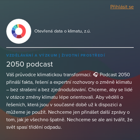
Přihlásit se
Otevřená data o klimatu, z.ú.
VZDĚLÁVÁNÍ A VÝZKUM
ŽIVOTNÍ PROSTŘEDÍ
2050 podcast
Váš průvodce klimatickou transformací. 🎧 Podcast 2050
přináší fakta, řešení a expertní rozhovory o změně klimatu
– bez strašení a bez zjednodušování. Chceme, aby se lidé
v otázce změny klimatu lépe orientovali. Aby věděli o
řešeních, která jsou v současné době už k dispozici a
můžeme je použít. Nechceme jen přinášet další zprávy o
tom, jak je všechno špatně. Nechceme se ale ani tvářit, že
svět spasí třídění odpadu.