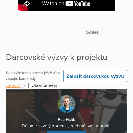
Sdílet:
Dárcovské výzvy k projektu
Podpořte tento projekt ještě víc a
Založit dárcovskou výzvu
zapojte kamarády
Aktivní
|
Ukončené
(0)
(1)
Petr Holík
Děláme skvělý podcast, zachraň svět a pošli…