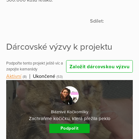
Sdílet:
Dárcovské výzvy k projektu
Podpořte tento projekt ještě víc a
Založit dárcovskou výzvu
zapojte kamarády
Aktivní
|
Ukončené
(8)
(53)
Bláznivé Kočkomilky
Zachraňme kočičku, která přežila peklo
Podpořit