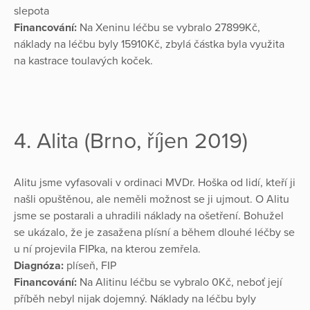
slepota
Financování:
Na Xeninu léčbu se vybralo 27899Kč,
náklady na léčbu byly 15910Kč, zbylá částka byla využita
na kastrace toulavých koček.
4. Alita (Brno, říjen 2019)
Alitu jsme vyfasovali v ordinaci MVDr. Hoška od lidí, kteří ji
našli opuštěnou, ale neměli možnost se ji ujmout. O Alitu
jsme se postarali a uhradili náklady na ošetření. Bohužel
se ukázalo, že je zasažena plísní a během dlouhé léčby se
u ní projevila FIPka, na kterou zemřela.
Diagnóza:
plíseň, FIP
Financování:
Na Alitinu léčbu se vybralo 0Kč, neboť její
příběh nebyl nijak dojemný. Náklady na léčbu byly