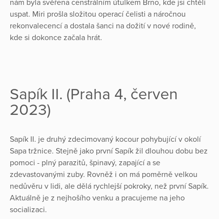
nám byla svěřena censtrálním útulkem Brno, kde jsi chtěli
uspat. Miri prošla složitou operací čelisti a náročnou
rekonvalecencí a dostala šanci na dožití v nové rodině,
kde si dokonce začala hrát.
Sapík II. (Praha 4, červen
2023)
Sapík II. je druhý zdecimovaný kocour pohybující v okolí
Sapa tržnice. Stejně jako první Sapík žil dlouhou dobu bez
pomoci - plný parazitů, špinavý, zapající a se
zdevastovanými zuby. Rovněž i on má poměrně velkou
nedůvěru v lidi, ale dělá rychlejší pokroky, než první Sapík.
Aktuálně je z nejhošího venku a pracujeme na jeho
socializaci.