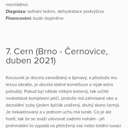
nezvládnul.
Diagnóza:
selhání ledvin, dehydratace podvýživa
Financování:
bude doplněno
7. Cern (Brno - Černovice,
duben 2021)
Kocourek je docela zanedbaný a špinavý, a přestože mu
lezou obratle, je docela statné konstituce a nijak extra
pohublý. Pokud byl někde někým krmený, tak určitě
nedostával komplexní péči, protože má zahnisané oko a
dezolátní zuby (jeden špičák uražený, druhý skoro černý).
Je nekastrovaný a v jednom uchu má svrab. Co je ale
horší, tak že se snaží ulevovat zadním nohám - při
prohmatání to vypadá na přetržený vaz nebo totální luxaci