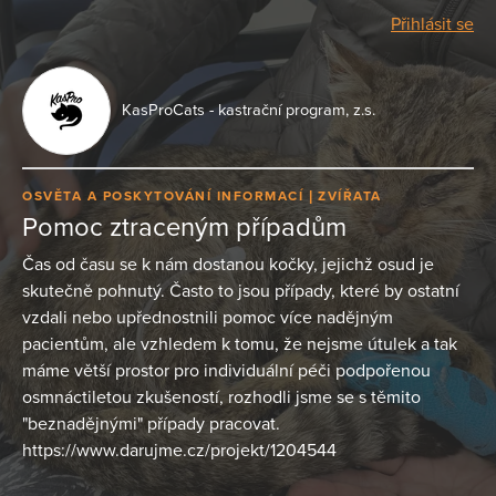
Přihlásit se
KasProCats - kastrační program, z.s.
OSVĚTA A POSKYTOVÁNÍ INFORMACÍ
ZVÍŘATA
Pomoc ztraceným případům
Čas od času se k nám dostanou kočky, jejichž osud je
skutečně pohnutý. Často to jsou případy, které by ostatní
vzdali nebo upřednostnili pomoc více nadějným
pacientům, ale vzhledem k tomu, že nejsme útulek a tak
máme větší prostor pro individuální péči podpořenou
osmnáctiletou zkušeností, rozhodli jsme se s těmito
"beznadějnými" případy pracovat.
https://www.darujme.cz/projekt/1204544