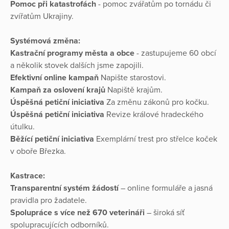
Pomoc při katastrofách
- pomoc zvářatům po tornádu či
zvířatům Ukrajiny.
Systémová změna:
Kastrační programy města a obce
- zastupujeme 60 obcí
a několik stovek dalších jsme zapojili.
Efektivní online kampaň
Napište starostovi.
Kampaň za oslovení krajů
Napiště krajům.
Úspěšná petiční iniciativa
Za změnu zákonů pro kočku.
Úspěšná petiční iniciativa
Revize králové hradeckého
útulku.
Běžící petiční iniciativa
Exemplární trest pro střelce koček
v oboře Březka.
Kastrace:
Transparentní systém žádostí
– online formuláře a jasná
pravidla pro žadatele.
Spolupráce s více než 670 veterináři
– široká síť
spolupracujících odborníků.