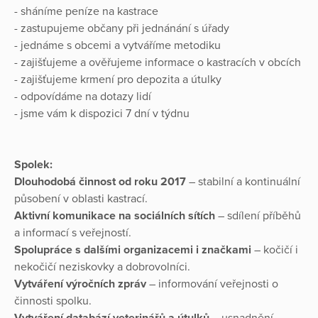
- sháníme peníze na kastrace
- zastupujeme občany při jednánání s úřady
- jednáme s obcemi a vytváříme metodiku
- zajišťujeme a ověřujeme informace o kastracích v obcích
- zajišťujeme krmení pro depozita a útulky
- odpovídáme na dotazy lidí
- jsme vám k dispozici 7 dní v týdnu
Spolek:
Dlouhodobá činnost od roku 2017
– stabilní a kontinuální
působení v oblasti kastrací.
Aktivní komunikace na sociálních sítích
– sdílení příběhů
a informací s veřejností.
Spolupráce s dalšími organizacemi
i značkami
– kočičí i
nekočičí neziskovky a dobrovolníci.
Vytváření výročních zpráv
– informování veřejnosti o
činnosti spolku.
Vytváření databází veterinářů a útulků
– usnadnění