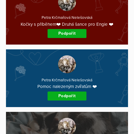
Petra Krčmařová Nelešovská
Kočky s příběhem❤️ Druhá šance pro Engie ❤️
Podpořit
Petra Krčmařová Nelešovská
Pomoc nalezeným zvířatům ❤️
Podpořit