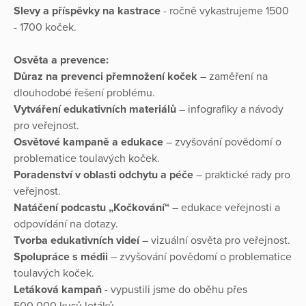
Slevy a příspěvky na kastrace
- ročně vykastrujeme 1500
- 1700 koček.
Osvěta a prevence:
Důraz na prevenci přemnožení koček
– zaměření na
dlouhodobé řešení problému.
Vytváření edukativních materiálů
– infografiky a návody
pro veřejnost.
Osvětové kampaně a edukace
– zvyšování povědomí o
problematice toulavých koček.
Poradenství v oblasti odchytu a péče
– praktické rady pro
veřejnost.
Natáčení podcastu „Kočkování“
– edukace veřejnosti a
odpovídání na dotazy.
Tvorba edukativních videí
– vizuální osvěta pro veřejnost.
Spolupráce s médii
– zvyšování povědomí o problematice
toulavých koček.
Letáková kampaň
- vypustili jsme do oběhu přes
500.000 kusů letáků.