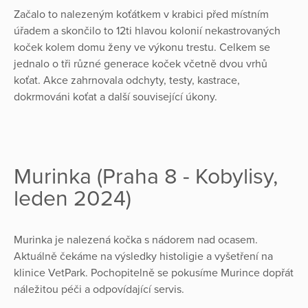
Začalo to nalezeným koťátkem v krabici před místním
úřadem a skončilo to 12ti hlavou kolonií nekastrovaných
koček kolem domu ženy ve výkonu trestu. Celkem se
jednalo o tři různé generace koček včetně dvou vrhů
koťat. Akce zahrnovala odchyty, testy, kastrace,
dokrmováni koťat a další související úkony.
Murinka (Praha 8 - Kobylisy,
leden 2024)
Murinka je nalezená kočka s nádorem nad ocasem.
Aktuálně čekáme na výsledky histoligie a vyšetření na
klinice VetPark. Pochopitelně se pokusíme Murince dopřát
náležitou péči a odpovídající servis.