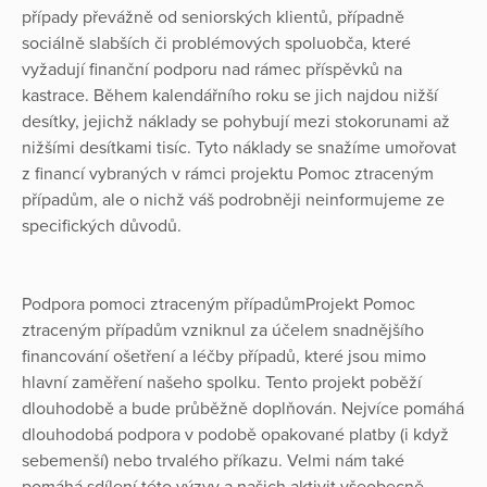
případy převážně od seniorských klientů, případně
sociálně slabších či problémových spoluobča, které
vyžadují finanční podporu nad rámec příspěvků na
kastrace. Během kalendářního roku se jich najdou nižší
desítky, jejichž náklady se pohybují mezi stokorunami až
nižšími desítkami tisíc. Tyto náklady se snažíme umořovat
z financí vybraných v rámci projektu Pomoc ztraceným
případům, ale o nichž váš podrobněji neinformujeme ze
specifických důvodů.
Podpora pomoci ztraceným případůmProjekt Pomoc
ztraceným případům vzniknul za účelem snadnějšího
financování ošetření a léčby případů, které jsou mimo
hlavní zaměření našeho spolku. Tento projekt poběží
dlouhodobě a bude průběžně doplňován. Nejvíce pomáhá
dlouhodobá podpora v podobě opakované platby (i když
sebemenší) nebo trvalého příkazu. Velmi nám také
pomáhá sdílení této výzvy a našich aktivit všeobecně.