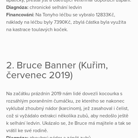
Diagnóza:
chronické selhání ledvin
Financování:
Na Tonyho léčbu se vybralo 12833Kč,
náklady na léčbu byly 7390Kč, zbylá částka byla využita
na kastrace toulavých koček.
2. Bruce Banner (Kuřim,
červenec 2019)
Na začátku prázdnin 2019 nám lidé dovezli kocourka s
rozsáhlým poraněním čumáčku, ze kterého se nakonec
vyklubal zhoubný nádor (karcinom), jež zasahoval i čelist,
což si vyžádalo extrakci několika zubů, aby nedošlo ještě
k selhání ledvin. Ukázalo se, že Bruce má majitele a tak se
vrátil ke své rodině.
Diagnóza:
zhoubný nádor a zánět zubů