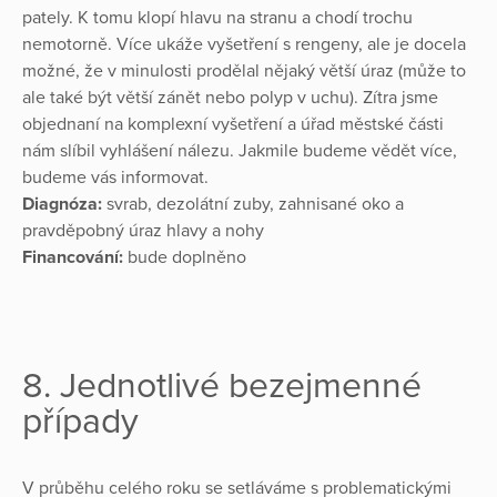
pately. K tomu klopí hlavu na stranu a chodí trochu
nemotorně. Více ukáže vyšetření s rengeny, ale je docela
možné, že v minulosti prodělal nějaký větší úraz (může to
ale také být větší zánět nebo polyp v uchu). Zítra jsme
objednaní na komplexní vyšetření a úřad městské části
nám slíbil vyhlášení nálezu. Jakmile budeme vědět více,
budeme vás informovat.
Diagnóza:
svrab, dezolátní zuby, zahnisané oko a
pravděpobný úraz hlavy a nohy
Financování:
bude doplněno
8. Jednotlivé bezejmenné
případy
V průběhu celého roku se setláváme s problematickými