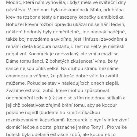
Modřic, která nám vyhověla, i když měla ve sváteční dny
návštěvu. V ordinaci byla odstraněna klíšťata, odebrána
krev na rozbor a testy a nasezeny kapačky a antibiotika.
Bohužel krevní rozbor opravdu ukázal na selhání ledvin,
některé hodnoty byly neměřitelné, jiné naopak nadějné,
takže boj nevzdáme a uvidíme, jestli infuze, zavodnění a
renální dieta kocoura nastartují. Test na FeLV je naštěstí
negativní. Kocourek je odevzdaný, ale vrní a mazlí se.
Dáme tomu šanci. Z bohatých zkušeností víme, že ty
šance nejsou příliš velké. Na druhou stranu neznáme
anamnézu a věříme, že při troše dobré vůle to zvrátit
můžeme. Pokud se stav v následujících dnech zlepší,
zvážíme extrakci zubů, které mohou způsobovat
onemocnění ledvin (už jsme se s tím nejednou setkali) a
jejichž bolestivost zřejmě brání tomu, aby se kocour
pořádně najedl (budeme ho krmit stříkačkou
rozmixovanými kapsičkami). Kocourek je nyní v intenzivní
domácí léčbě a dostal příznačné jméno Tony II. Pro velké
bolesti byla udělaná extrakce zubů, ale kocourek to