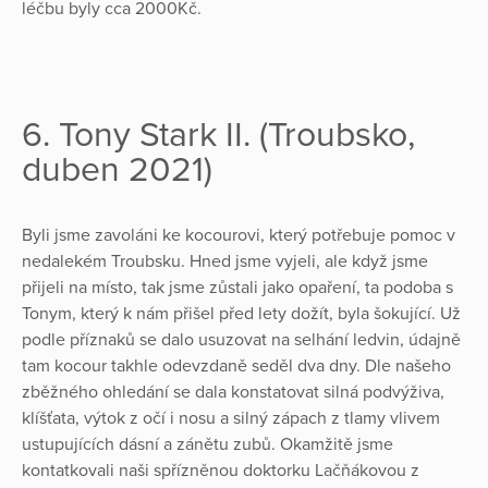
léčbu byly cca 2000Kč.
6. Tony Stark II. (Troubsko,
duben 2021)
Byli jsme zavoláni ke kocourovi, který potřebuje pomoc v
nedalekém Troubsku. Hned jsme vyjeli, ale když jsme
přijeli na místo, tak jsme zůstali jako opaření, ta podoba s
Tonym, který k nám přišel před lety dožít, byla šokující. Už
podle příznaků se dalo usuzovat na selhání ledvin, údajně
tam kocour takhle odevzdaně seděl dva dny. Dle našeho
zběžného ohledání se dala konstatovat silná podvýživa,
klíšťata, výtok z očí i nosu a silný zápach z tlamy vlivem
ustupujících dásní a zánětu zubů. Okamžitě jsme
kontatkovali naši spřízněnou doktorku Lačňákovou z