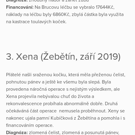
Financování:
Na Brucovu léčbu se vybralo 17644Kč,
náklady na léčbu byly 6860Kč, zbylá částka byla využita
na kastrace toulavých koček.
3. Xena (Žebětín, září 2019)
Přátelé našli sraženou kočku, která měla přeženou čelist,
pohnutou pánev a ještě ke všemu byla slepá. Byla
provedena náročná operace s nejistým výsledkem, ale
Xena projevila nebývalou chuť do života a
rekonvalescence probíhala abnormálně dobře. Druhá
očekáváná část operace nemusela proběhnout. Xeny se
nakonec ujala pamní Kubíčková z Žebětína a pomohla i s
financováním operace.
Diagnóza:
zlomená čelist, zlomená a posunutá pánev,