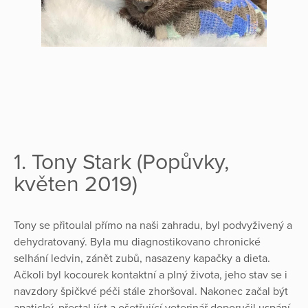
1. Tony Stark (Popůvky,
květen 2019)
Tony se přitoulal přímo na naši zahradu, byl podvyživený a
dehydratovaný. Byla mu diagnostikovano chronické
selhání ledvin, zánět zubů, nasazeny kapačky a dieta.
Ačkoli byl kocourek kontaktní a plný života, jeho stav se i
navzdory špičkvé péči stále zhoršoval. Nakonec začal být
apatický, přestal jíst a ošetřující veterinář doporučil uspání.