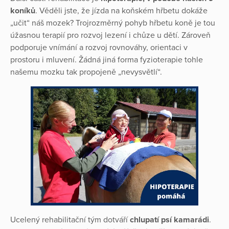
koníků
. Věděli jste, že jízda na koňském hřbetu dokáže
„učit“ náš mozek? Trojrozměrný pohyb hřbetu koně je tou
úžasnou terapií pro rozvoj lezení i chůze u dětí. Zároveň
podporuje vnímání a rozvoj rovnováhy, orientaci v
prostoru i mluvení. Žádná jiná forma fyzioterapie tohle
našemu mozku tak propojeně „nevysvětlí“.
Ucelený rehabilitační tým dotváří
chlupatí psí kamarádi
.