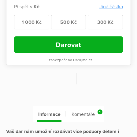
Přispět v
Kč
:
Jiná částka
1 000 Kč
500 Kč
300 Kč
Darovat
zabezpečeno Darujme.cz
1
Informace
Komentáře
Váš dar nám umožní rozdávat více podpory dětem i