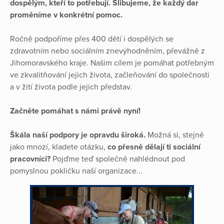
dospělým, kteří to potřebují. Slibujeme, že každý dar
proměníme v konkrétní pomoc.
Ročně podpoříme přes 400 dětí i dospělých se
zdravotním nebo sociálním znevýhodněním, převážně z
Jihomoravského kraje. Našim cílem je pomáhat potřebným
ve zkvalitňování jejich života, začleňování do společnosti
a v žití života podle jejich představ.
Začněte pomáhat s námi právě nyní!
Škála naší podpory je opravdu široká.
Možná si, stejně
jako mnozí, kladete otázku,
co přesně dělají ti sociální
pracovníci?
Pojďme teď společně nahlédnout pod
pomyslnou pokličku naší organizace...