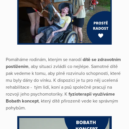
Pomáháme rodinám, kterým se narodí
dítě se zdravotním
postižením
, aby situaci zvládli co nejlépe. Samotné dítě
pak vedeme k tomu, aby plně rozvinulo schopnosti, které
mu byly dány do vínku. K dispozici je tu pro něj ucelená
rehabilitace - tým lidí, koní a psů společně pracují na
rozvoji jeho psychomotoriky. K
fyzioterapii využíváme
Bobath koncept
, který dítě přirozeně vede ke správným
pohybům.