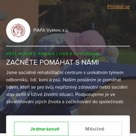
Přihlásit se
PIAFA Vyškov, z.ú.
DĚTI, MLÁDEŽ, RODINA
LIDÉ S POSTIŽENÍM
ZAČNĚTE POMÁHAT S NÁMI
Jsme sociálně rehabilitační centrum s unikátním týmem
odborníků, lidí, koní a psů. Naším posláním je pomáhat
lidem, kteří se pro svůj nepříznivý zdravotní nebo sociální
stav ocitli v tíživé životní situaci. Podporujeme je ve
zkvalitňování jejich života a začleňování do společnosti.
Jednorázově
Měsíčně