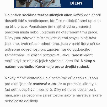
Do našich
sociálně terapeutických dílen
každý den chodí
dospělí lidé s handicapem, kteří se nedokáží sami uplatnit
na trhu práce. Pomáháme jim najít vhodná chráněná
pracovní místa nebo uplatnění na otevřeném trhu práce.
Dílny jsou zároveň místem, kde klienti smysluplně tráví
část dne, tvoří něco hodnotného, jsou v partě lidí a učí se
potřebné dovednosti pro zapojení se do budoucího
zaměstnání. Je krásné pozorovat, jakou
radost
klienti
mají, když se nějaký jejich výrobek lidem líbí.
Nákup v
našem obchůdku Kovárna je proto dvojitá radost.
Někdy méně viditelnou, ale nesmírně důležitou službou
pro okolí je naše
svozové auto
. Je tu pro naše klienty z
řad dětí, dospělých i seniorů. Díky němu se dostanou k
nám, ale i za osobními záležitostmi jako je návštěva lékaře
nebo cesta do školy.